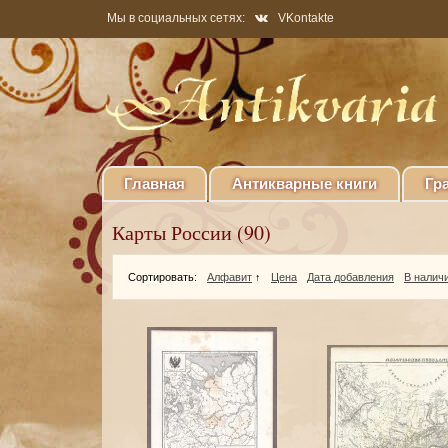
Мы в социальных сетях:
VKontakte
Главная
Антикварные книги
Гр
Карты России (90)
Сортировать:
Алфавит
↑
Цена
Дата добавления
В налич