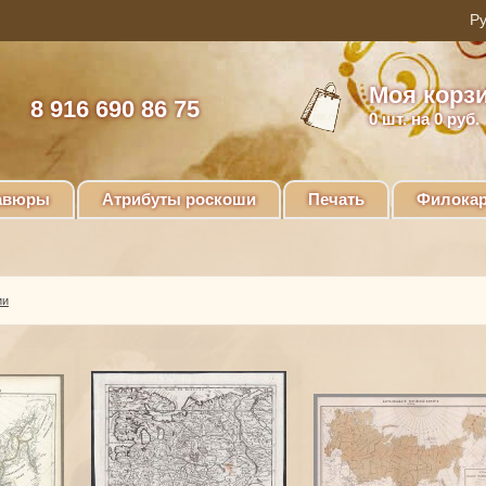
Моя корз
8 916 690 86 75
0
шт. на 0 руб.
авюры
Атрибуты роскоши
Печать
Филокар
ии