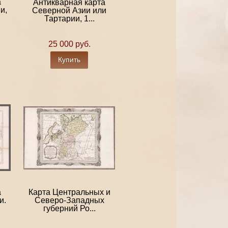
а
Антикварная карта
и,
Северной Азии или
Тартарии, 1...
25 000 руб.
Купить
а
Карта Центральных и
и.
Северо-Западных
губерний Ро...