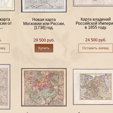
карта
Карта владений
Новая карта
сии от
Российской Импер
Московии или России,
..
в 1855 году.
[1738] год.
.
24 500 руб.
29 500 руб.
явку
Купить
Оставить заявку