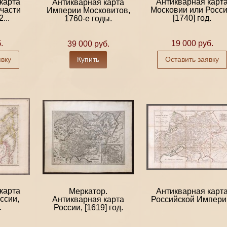
карта
Антикварная карт
Антикварная карта
части
Московии или Росси
Империи Московитов,
...
[1740] год.
1760-е годы.
.
19 000 руб.
39 000 руб.
явку
Купить
Оставить заявку
карта
Меркатор.
Антикварная карт
ссии,
Антикварная карта
Российской Импери
.
России, [1619] год.