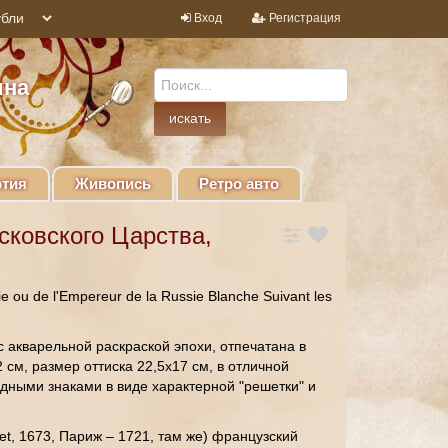
Вход
Регистрация
ина
тия
Живопись
Ретро авто
сковского Царства,
e ou de l'Empereur de la Russie Blanche Suivant les
с акварельной раскраской эпохи, отпечатана в
 см, размер оттиска 22,5х17 см, в отличной
одными знаками в виде характерной "решетки" и
et, 1673, Париж – 1721, там же) французский