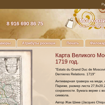
Моя корз
8 916 690 86 75
0
шт. на 0 руб.
авюры
Атрибуты роскоши
Печать
Филокар
Карта Великого Мо
1719 год.
"Estats du Grand Duc de Moscovi
Dernieres Relations. 1719"
Антикварная гравюра на меди, 
Париже, размер листа 27,8х20,2
сохранности. Бумага верже с в
символа.
Автор Жак Шике (Jacques Chiqu