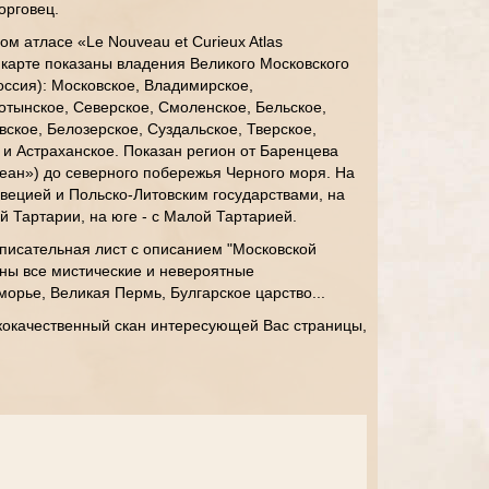
торговец.
м атласе «Le Nouveau et Curieux Atlas
а карте показаны владения Великого Московского
ссия): Московское, Владимирское,
отынское, Северское, Смоленское, Бельское,
вское, Белозерское, Суздальское, Тверское,
 и Астраханское. Показан регион от Баренцева
еан») до северного побережья Черного моря. На
вецией и Польско-Литовским государствами, на
й Тартарии, на юге - с Малой Тартарией.
писательная лист с описанием "Московской
ны все мистические и невероятные
морье, Великая Пермь, Булгарское царство...
кокачественный скан интересующей Вас страницы,