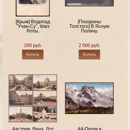
[Крым] Водопад
[Похороны
"Учан-Су", близ
Толстого] В Ясную
Ялты.
Поляну.
200 руб.
2 000 руб.
Купить
Купить
Австрия, Вена. Лот
Ай-Петри в