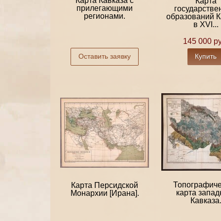
Карта Кавказа с
Карта
прилегающими
государстве
регионами.
образований К
в XVI...
145 000 ру
Оставить заявку
Купить
Топографиче
Карта Персидской
карта запад
Монархии [Ирана].
Кавказа