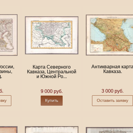
оссии,
Антикварная карт
Карта Северного
раины,
Кавказа.
Кавказа, Центральной
д.
и Южной Ро...
б.
3 000 руб.
9 000 руб.
явку
Купить
Оставить заявку