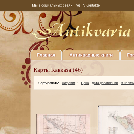
Мы в социальных сетях:
VKontakte
Главная
Антикварные книги
Гр
Карты Кавказа (46)
Сортировать:
Алфавит
↑
Цена
Дата добавления
В налич