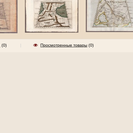
Карта Армении и
ии и
Карта Юга России 
е
(
0
)
|
Просмотренные товары
(0)
Закавказья, [1596] год.
97] год.
Северного Кавказа
1561 год.
22 000 руб.
б.
29 500 руб.
Оставить заявку
Купить