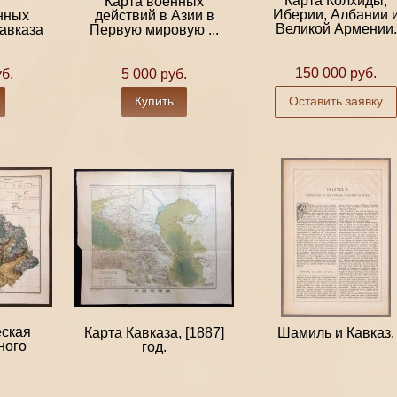
Карта Колхиды,
Карта военных
Иберии, Албании 
нных
действий в Азии в
Великой Армении.
авказа
Первую мировую ...
150 000 руб.
б.
5 000 руб.
Купить
Оставить заявку
ская
Карта Кавказа, [1887]
Шамиль и Кавказ.
ного
год.
.