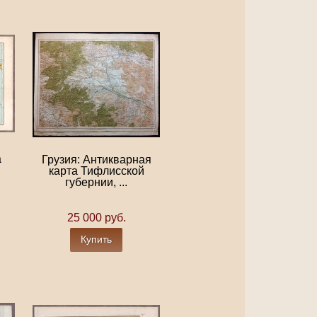
а
Грузия: Антикварная
карта Тифлисской
губернии, ...
25 000 руб.
Купить