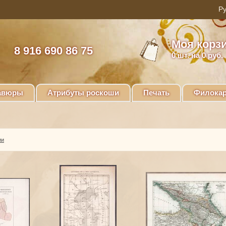
Моя корз
8 916 690 86 75
0
шт. на 0 руб.
авюры
Атрибуты роскоши
Печать
Филокар
ии