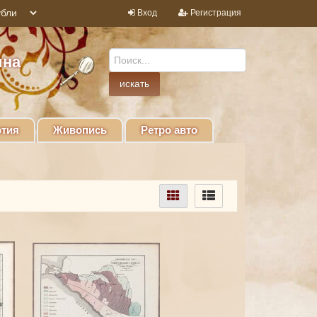
Вход
Регистрация
ина
тия
Живопись
Ретро авто