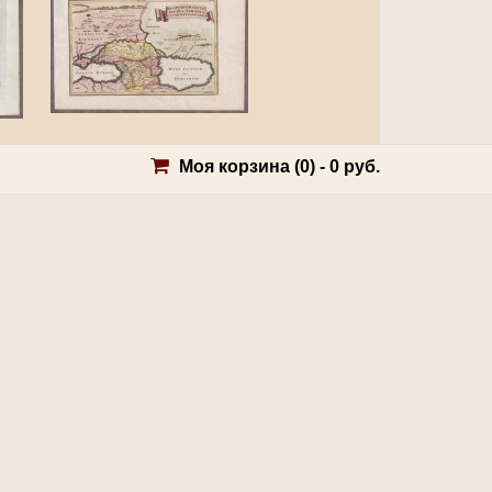
Карта республик
и
Моя корзина (
0
) -
0 руб.
Закавказья и
,
Северного Кавказа,...
22 500 руб.
Оставить заявку