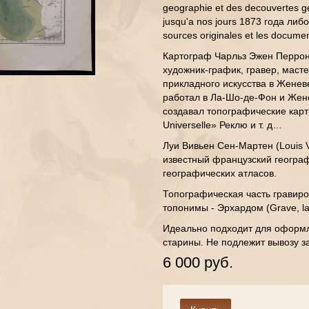
geographie et des decouvertes ge
jusqu'a nos jours 1873 года либо 
sources originales et les documen
Картограф Чарльз Эжен Перрон 
художник-график, гравер, маст
прикладного искусства в Женев
работал в Ла-Шо-де-Фон и Жене
создавал топографические карт
Universelle» Реклю и т. д…
Луи Вивьен Сен-Мартен (Louis Vi
известный французский геогра
географических атласов.
Топографическая часть гравир
топонимы - Эрхардом (Grave, la T
Идеально подходит для оформл
старины. Не подлежит вывозу 
6 000 руб.