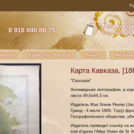
Моя корз
8 916 690 86 75
0
шт. на 0 руб.
авюры
Атрибуты роскоши
Печать
Филокар
Карта Кавказа, [188
"Caucasia"
Антикварная литография, в хор
листа 49,5х44,3 см.
Издатель Жак Элизе Реклю (Jacq
Гранд - 4 июля 1905. Тору) фра
Географического общества, убе
Издатель приводит ссылку на ис
trait d'apres l'Atlas Vivien de St