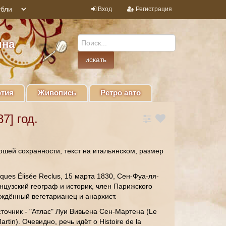
Вход
Регистрация
ина
тия
Живопись
Ретро авто
7] год.
ошей сохранности, текст на итальянском, размер
ues Élisée Reclus, 15 марта 1830, Сен-Фуа-ля-
нцузский географ и историк, член Парижского
ждённый вегетарианец и анархист.
точник - "Атлас" Луи Вивьена Сен-Мартена (Le
. Martin). Очевидно, речь идёт о Histoire de la