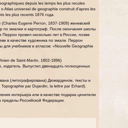
ographiques depuis les temps les plus recules
o Atlas universel de geographie construit d'apres les
ts les plus recents 1876 года.
(Charles Eugene Perron, 1837-1909) женевский
ер по эмалии и картограф. После окончания школы
е Перрон провел несколько лет в России, позже
ве в качестве художника по эмали. Перрон
ы для учебников и атласов: «Nouvelle Geographie
vien de Saint-Martin, 1802-1896)
ф, издатель. Выпустил двенадцать полноценных
ована (литографирована) Дюжардином, тексты и
opographie par Dujardin, la lettre par Erhard).
ения интерьера или в качестве подарка ценителю
за пределы Российской Федерации.