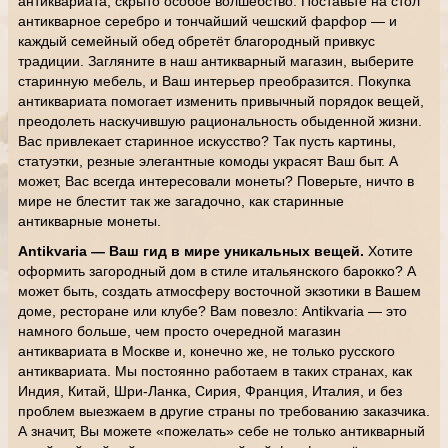
антиквариата, скрыто особое волшебство. Поставьте на стол
антикварное серебро и тончайший чешский фарфор — и
каждый семейный обед обретёт благородный привкус
традиции. Загляните в наш антикварный магазин, выберите
старинную мебель, и Ваш интерьер преобразится. Покупка
антиквариата помогает изменить привычный порядок вещей,
преодолеть наскучившую рациональность обыденной жизни.
Вас привлекает старинное искусство? Так пусть картины,
статуэтки, резные элегантные комоды украсят Ваш быт. А
может, Вас всегда интересовали монеты? Поверьте, ничто в
мире не блестит так же загадочно, как старинные
антикварные монеты.
Antikvaria — Ваш гид в мире уникальных вещей.
Хотите
оформить загородный дом в стиле итальянского барокко? А
может быть, создать атмосферу восточной экзотики в Вашем
доме, ресторане или клубе? Вам повезло: Antikvaria — это
намного больше, чем просто очередной магазин
антиквариата в Москве и, конечно же, не только русского
антиквариата. Мы постоянно работаем в таких странах, как
Индия, Китай, Шри-Ланка, Сирия, Франция, Италия, и без
проблем выезжаем в другие страны по требованию заказчика.
А значит, Вы можете «пожелать» себе не только антикварный