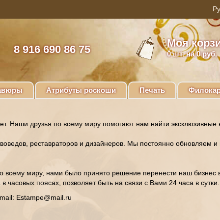
Моя корз
8 916 690 86 75
0
шт. на 0 руб.
авюры
Атрибуты роскоши
Печать
Филокар
т. Наши друзья по всему миру помогают нам найти эксклюзивные в
твоведов, реставраторов и дизайнеров. Мы постоянно обновляем и 
о всему миру, нами было принято решение перенести наш бизнес в
 часовых поясах, позволяет быть на связи с Вами 24 часа в сутки.
mail: Estampe@mail.ru