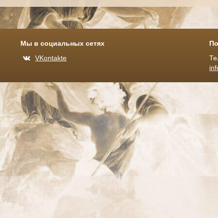
Мы в социальных сетях
По
VKontakte
Те
in