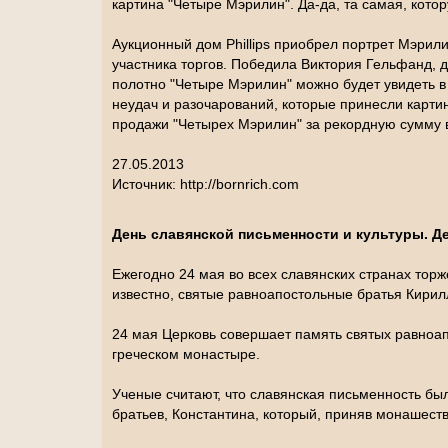
картина "Четыре Мэрилин". Да-да, та самая, кото
Аукционный дом Phillips приобрел портрет Мэрил
участника торгов. Победила Виктория Гельфанд, д
полотно "Четыре Мэрилин" можно будет увидеть в
неудач и разочарований, которые принесли карти
продажи "Четырех Мэрилин" за рекордную сумму вл
27.05.2013
Источник: http://bornrich.com
День сл
авянской письменности и культуры.
Де
Ежегодно 24 мая во всех славянских странах тор
известно, святые равноапостольные братья Кирил
24 мая Церковь совершает память святых равноа
греческом монастыре.
Ученые считают, что славянская письменность был
братьев, Константина, который, приняв монашест