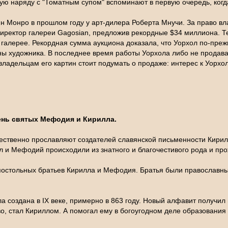
рую наряду с "Томатным супом" вспоминают в первую очередь, когд
ин Монро в прошлом году у арт-дилера Роберта Мнучи. За право в
иректор галереи Gagosian, предложив рекордные $34 миллиона. Те
 галерее. Рекордная сумма аукциона доказала, что Уорхол по-преж
ны художника. В последнее время работы Уорхола либо не продава
адельцам его картин стоит подумать о продаже: интерес к Уорхол
нь святых Мефодия и Кирилла.
жественно прославляют создателей славянской письменности Кири
л и Мефодий происходили из знатного и благочестивого рода и про
постольных братьев Кирилла и Мефодия. Братья были православны
а создана в IX веке, примерно в 863 году. Новый алфавит получил
во, стал Кириллом. А помогал ему в богоугодном деле образовани