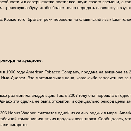
собности и в совершенстве постиг все науки своего времени, а так
л греческую азбуку, чтобы более точно передать славянскую звуко
. Кроме того, братья-греки перевели на славянский язык Евангели
рекорд на аукционе.
 в 1906 году American Tobacco Company, продана на аукционе за
та Нью-Джерси. Это максимальная цена, когда-либо заплаченная за
ко раз меняла владельцев. Так, в 2007 году она перешла от одного
днако эта сделка не была открытой, и официально рекорд цены з
206 Honus Wagner, считается одной из самых редких в мире. Amer
табачной компании изъять из продажи весь тираж. Сообщалось, что
пали сигареты.