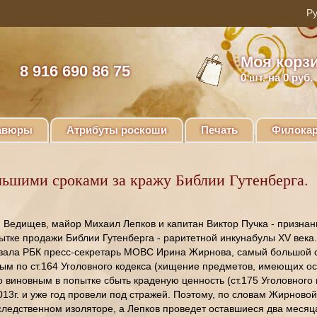
Моя корз
8 916 690 86 75
0
шт. на 0 руб.
авюры
Атрибуты роскоши
Печать
Филокар
ьшими сроками за кражу Библии Гутенберга.
 Ведищев, майор Михаил Лепков и капитан Виктор Пучка - призна
тке продажи Библии Гутенберга - раритетной инкунабулы XV века.
азала РБК пресс-секретарь МОВС Ирина Жирнова, самый большой с
ым по ст.164 Уголовного кодекса (хищение предметов, имеющих осо
о виновным в попытке сбыть краденую ценность (ст.175 Уголовного
13г. и уже год провели под стражей. Поэтому, по словам Жирновой
 следственном изоляторе, а Лепков проведет оставшиеся два меся