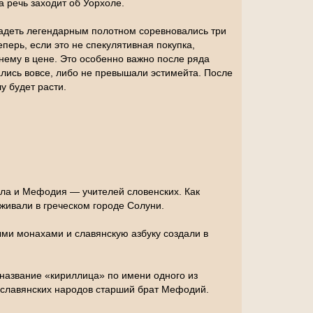
а речь заходит об Уорхоле.
ладеть легендарным полотном соревновались три
перь, если это не спекулятивная покупка,
нему в цене. Это особенно важно после ряда
лись вовсе, либо не превышали эстимейта. После
у будет расти.
лла и Мефодия — учителей словенских. Как
живали в греческом городе Солуни.
ми монахами и славянскую азбуку создали в
 название «кириллица» по имени одного из
я славянских народов старший брат Мефодий.