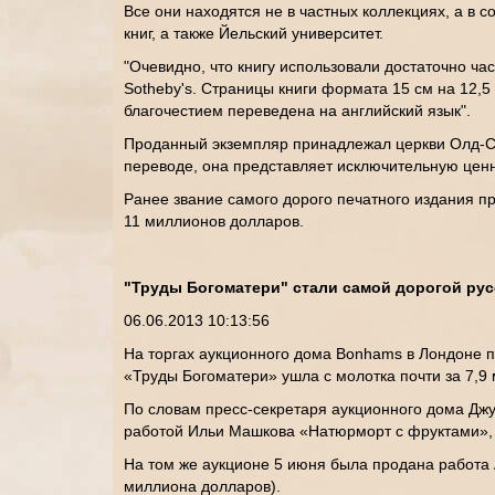
Все они находятся не в частных коллекциях, а в
книг, а также Йельский университет.
"Очевидно, что книгу использовали достаточно час
Sotheby's. Страницы книги формата 15 см на 12,5
благочестием переведена на английский язык".
Проданный экземпляр принадлежал церкви Олд-Сау
переводе, она представляет исключительную цен
Ранее звание самого дорого печатного издания п
11 миллионов долларов.
"Труды Богоматери" стали самой дорогой рус
06.06.2013 10:13:56
На торгах аукционного дома Bonhams в Лондоне п
«Труды Богоматери» ушла с молотка почти за 7,9
По словам пресс-секретаря аукционного дома Джу
работой Ильи Машкова «Натюрморт с фруктами», п
На том же аукционе 5 июня была продана работа 
миллиона долларов).