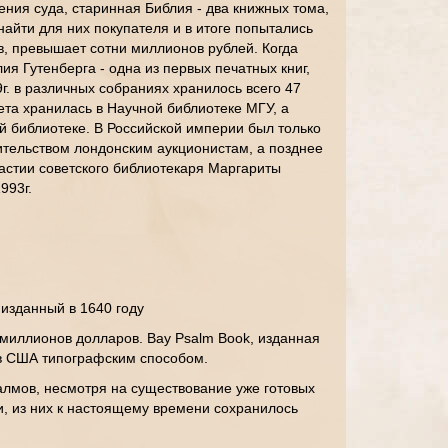
ния суда, старинная Библия - два книжных тома,
айти для них покупателя и в итоге попытались
в, превышает сотни миллионов рублей. Когда
я Гутенберга - одна из первых печатных книг,
г. в различных собраниях хранилось всего 47
тета хранилась в Научной библиотеке МГУ, а
й библиотеке. В Российской империи был только
вительством лондонским аукционистам, а позднее
частии советского библиотекаря Маргариты
993г.
 изданный в 1640 году
 миллионов долларов. Bay Psalm Book, изданная
 в США типографским способом.
алмов, несмотря на существование уже готовых
и, из них к настоящему времени сохранилось