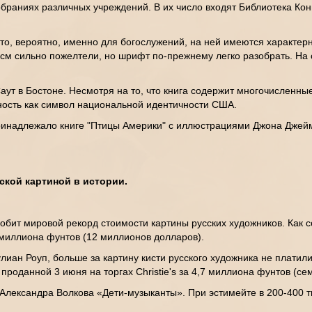
 собраниях различных учреждений. В их число входят Библиотека К
то, вероятно, именно для богослужений, на ней имеются характерны
 см сильно пожелтели, но шрифт по-прежнему легко разобрать. На 
т в Бостоне. Несмотря на то, что книга содержит многочисленные
ность как символ национальной идентичности США.
ринадлежало книге "Птицы Америки" с иллюстрациями Джона Джейм
ской картиной в истории.
обит мировой рекорд стоимости картины русских художников. Как 
 миллиона фунтов (12 миллионов долларов).
лиан Роуп, больше за картину кисти русского художника не платил
роданной 3 июня на торгах Christie's за 4,7 миллиона фунтов (се
Александра Волкова «Дети-музыканты». При эстимейте в 200-400 т