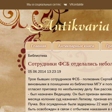
Мы в социальных сетях:
VKontakte
Главная
Антикварные книги
Гр
Библиотека
Сотрудники ФСБ отделались небол
05.06.2014 13:23:19
Трое бывших сотрудников ФСБ - полковник Сергей
виновными в похищении из библиотеки МГУ и попы
огласил приговор по необычному делу. Как расск
- был назначен Ведищеву. Он был признан виновн
месяца колонии суд назначил Лепкову, признав ег
Пучка. Все осужденные были задержаны 22 мая 20
быть освобожден в связи с отбытием наказания в