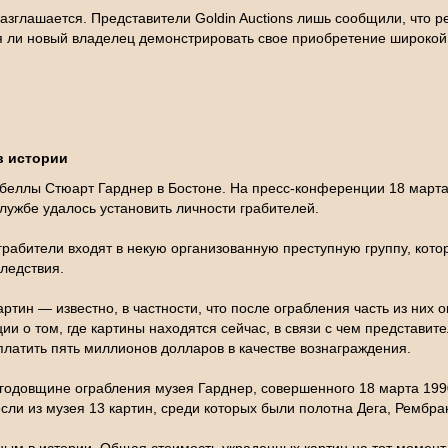
зглашается. Представители Goldin Auctions лишь сообщили, что р
ли новый владелец демонстрировать свое приобретение широкой п
в истории
беллы Стюарт Гарднер в Бостоне. На пресс-конференции 18 марта
службе удалось установить личности грабителей.
грабители входят в некую организованную преступную группу, кот
следствия.
тин — известно, в частности, что после ограбления часть из них о
 о том, где картины находятся сейчас, в связи с чем представит
платить пять миллионов долларов в качестве вознаграждения.
одовщине ограбления музея Гарднер, совершенного 18 марта 1990
ли из музея 13 картин, среди которых были полотна Дега, Рембра