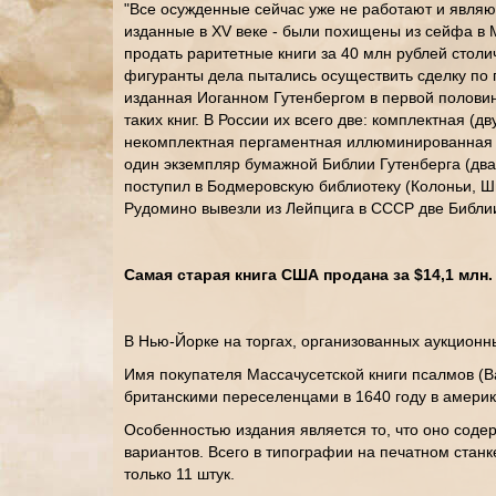
"Все осужденные сейчас уже не работают и являю
изданные в XV веке - были похищены из сейфа в М
продать раритетные книги за 40 млн рублей столи
фигуранты дела пытались осуществить сделку по п
изданная Иоганном Гутенбергом в первой половине
таких книг. В России их всего две: комплектная 
некомплектная пергаментная иллюминированная из
один экземпляр бумажной Библии Гутенберга (два 
поступил в Бодмеровскую библиотеку (Колоньи, Ш
Рудомино вывезли из Лейпцига в СССР две Библи
Самая старая книга США продана за $14,1 млн.
В Нью-Йорке на торгах, организованных аукционн
Имя покупателя Массачусетской книги псалмов (Ba
британскими переселенцами в 1640 году в америк
Особенностью издания является то, что оно соде
вариантов. Всего в типографии на печатном станк
только 11 штук.