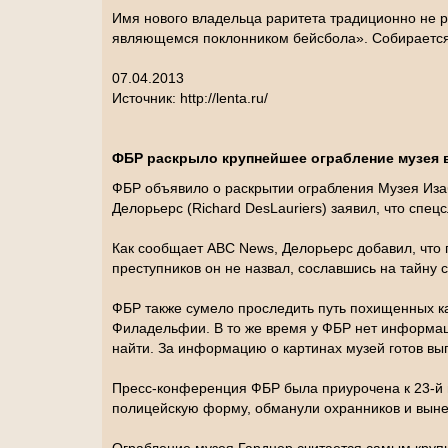
Имя нового владельца раритета традиционно не ра
являющемся поклонником бейсбола». Собирается 
07.04.2013
Источник: http://lenta.ru/
ФБР раскрыло крупнейшее ограбление музея 
ФБР объявило о раскрытии ограбления Музея Иза
Делорьерс (Richard DesLauriers) заявил, что спец
Как сообщает ABC News, Делорьерс добавил, что 
преступников он не назвал, сославшись на тайну 
ФБР также сумело проследить путь похищенных кар
Филадельфии. В то же время у ФБР нет информации
найти. За информацию о картинах музей готов вы
Пресс-конференция ФБР была приурочена к 23-й г
полицейскую форму, обманули охранников и вынес