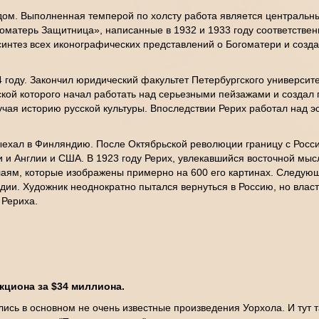
ом. Выполненная темперой по холсту работа является центральны
матерь Защитница», написанные в 1932 и 1933 году соответствен
синтез всех иконографических представлений о Богоматери и соз
4 году. Закончил юридический факультет Петербургского универси
ской которого начал работать над серьезными пейзажами и создал
учая историю русской культуры. Впоследствии Рерих работал над 
выехал в Финляндию. После Октябрьской революции границу с Россие
 и Англии и США. В 1923 году Рерих, увлекавшийся восточной мыс
аям, которые изображены примерно на 600 его картинах. Следующ
дии. Художник неоднократно пытался вернуться в Россию, но власт
 Рериха.
кциона за $34 миллиона.
ись в основном не очень известные произведения Уорхола. И тут та