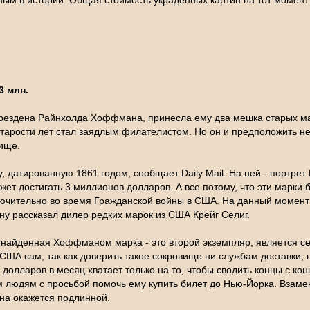
ным в истории. Общая стоимость украденных картин на тот момент
3 млн.
 Дрездена Райнхолда Хоффмана, принесла ему два мешка старых ма
арости лет стал заядлым филателистом. Но он и предположить не 
ище.
 датированную 1861 годом, сообщает Daily Mail. На ней - портре
ожет достигать 3 миллионов долларов. А все потому, что эти марки
ключительно во время Гражданской войны в США. На данный момент
у рассказал дилер редких марок из США Крейг Селиг.
о найденная Хоффманом марка - это второй экземпляр, является 
ША сам, так как доверить такое сокровище ни службам доставки, 
0 долларов в месяц хватает только на то, чтобы сводить концы с 
 людям с просьбой помочь ему купить билет до Нью-Йорка. Взаме
она окажется подлинной.