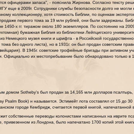
тся офицерами запаса", - пояснила Жирнова. Согласно тексту реше
ГУ еще в 2009г. Сотрудники службы безопасности долго не могли н
чному коллекционеру, хотя стоимость Библии, по оценкам эксперто
родаже первого тома за 19 млн рублей, они были задержаны. Библи
 1450-х гг. тиражом около 180 экземпляров. По состоянию на 2009
(двухтомная) бумажная Библия из библиотеки Лейпцигского универси
 Немецкого музея книги и шрифта - в Российской государственно
тома без одного листа), но в 1931г. он был продан советским пра
вейцария). В 1945г. советские трофейные бригады при активном у
и. Официально их местопребывание было обнародовано только в 1
ым домом Sotheby's был продан за 14,165 млн долларов псалтырь,
y Psalm Book) н называется. Эстимейт лота составлял от 15 до 30
анском городе Кембридж, считается первой книгой, напечатанной
ржит собственные переводы колонистами написанных на иврите пс
е, привезенном из Лондона, было напечатано 1700 копий этой книг