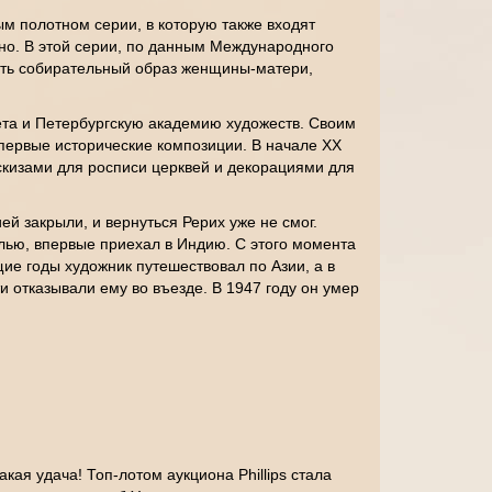
м полотном серии, в которую также входят
но. В этой серии, по данным Международного
дать собирательный образ женщины-матери,
тета и Петербургскую академию художеств. Своим
 первые исторические композиции. В начале XX
эскизами для росписи церквей и декорациями для
й закрыли, и вернуться Рерих уже не смог.
лью, впервые приехал в Индию. С этого момента
ие годы художник путешествовал по Азии, а в
и отказывали ему во въезде. В 1947 году он умер
кая удача! Топ-лотом аукциона Phillips стала