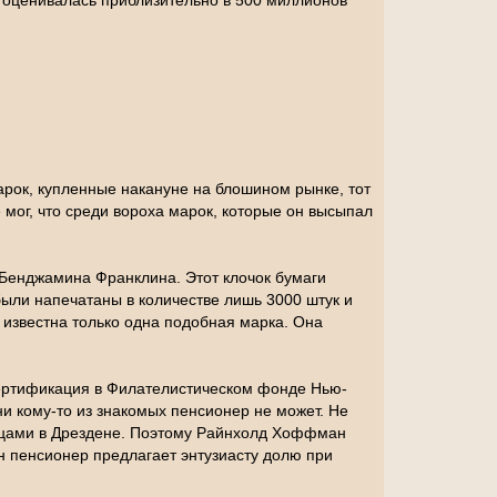
 оценивалась приблизительно в 500 миллионов
рок, купленные накануне на блошином рынке, тот
мог, что среди вороха марок, которые он высыпал
т Бенджамина Франклина. Этот клочок бумаги
 были напечатаны в количестве лишь 3000 штук и
 известна только одна подобная марка. Она
сертификация в Филателистическом фонде Нью-
ни кому-то из знакомых пенсионер не может. Не
концами в Дрездене. Поэтому Райнхолд Хоффман
н пенсионер предлагает энтузиасту долю при