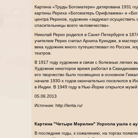
Картина «Труды Богоматери» датирована 1931 год
картины Рериха «Богоматерь Орифламма» и «Бого
центра Рерихов, художник «задумал осуществить 
спасительницы всего человечества».
Николай Рерих родился в Санкт-Петербурге в 187
учителем Рерих считал Архипа Куинджи, в мастер
века художник много путешествовал по России, из
театров.
В 1917 году художник в связи с болезнью легких 
Художник некоторое время работал в Скандинавии
его творчество было посвящено в основном Гимал
начале 1930-х годов окончательно поселился в Ин
в Индии. В 1949 году в Нью-Йорке открылся музей
05.06.2013
Источник: http://lenta.ru/
Картина "Четыре Мэрилин" Уорхола ушла с ау
В последние годы, к сожалению, на торгах появлял