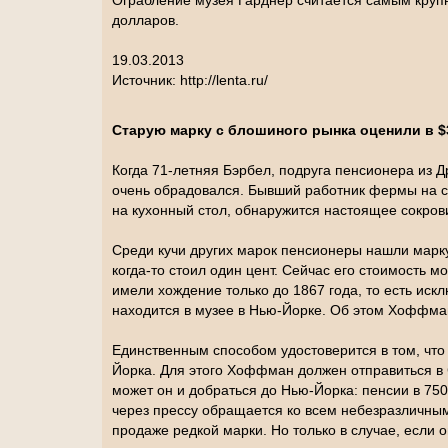
Ограбление музея Гарднер считается самым круп
долларов.
19.03.2013
Источник: http://lenta.ru/
Старую марку с блошиного рынка оценили в $
Когда 71-летняя Бэрбел, подруга пенсионера из
очень обрадовался. Бывший работник фермы на ст
на кухонный стол, обнаружится настоящее сокров
Среди кучи других марок пенсионеры нашли марку,
когда-то стоил один цент. Сейчас его стоимость м
имели хождение только до 1867 года, то есть ис
находится в музее в Нью-Йорке. Об этом Хоффман
Единственным способом удостоверится в том, чт
Йорка. Для этого Хоффман должен отправиться в С
может он и добраться до Нью-Йорка: пенсии в 75
через прессу обращается ко всем небезразличным
продаже редкой марки. Но только в случае, если 