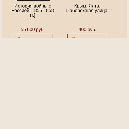
История войны с
Крым, Ялта.
Россией [1855-1858
Набережная улица.
гг.]​
55 000 руб.
400 руб.
Оставить заявку
Оставить заявку
Крым. Симеиз.
Крым. Общий вид
Пансион Дольник.
Нового Симеиза.