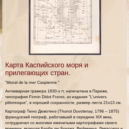
Карта Каспийского моря и
прилегающих стран.
"littoral de la mer Caspienne."
Антикварная гравюра 1830-х гг, напечатана в Париже,
типография Firmin Didot Freres, из издания "L'univers
pittoresque", в хорошей сохранности, размер листа 21х13 см.
Картограф Тюно Дювотенэ (Thunot Duvotenay, 1796 – 1875)
французский географ, работавший в середине XIX века,
сотрудничал со многими именитыми картографами своего
времени, включая Барби дю Бокажа, Вюйемена, Левассера и