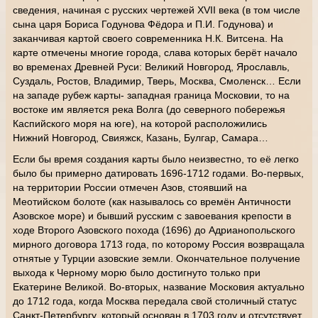
сведения, начиная с русских чертежей XVII века (в том числе
сына царя Бориса Годунова Фёдора и П.И. Годунова) и
заканчивая картой своего современника Н.К. Витсена. На
карте отмечены многие города, слава которых берёт начало
во временах Древней Руси: Великий Новгород, Ярославль,
Суздаль, Ростов, Владимир, Тверь, Москва, Смоленск… Если
на западе рубеж карты- западная граница Московии, то на
востоке им является река Волга (до северного побережья
Каспийского моря на юге), на которой расположились
Нижний Новгород, Свияжск, Казань, Булгар, Самара…
Если бы время создания карты было неизвестно, то её легко
было бы примерно датировать 1696-1712 годами. Во-первых,
на территории России отмечен Азов, стоявший на
Меотийском болоте (как называлось со времён Античности
Азовское море) и бывший русским с завоевания крепости в
ходе Второго Азовского похода (1696) до Адрианопольского
мирного договора 1713 года, по которому Россия возвращала
отнятые у Турции азовские земли. Окончательное получение
выхода к Черному морю было достигнуто только при
Екатерине Великой. Во-вторых, название Московия актуально
до 1712 года, когда Москва передала свой столичный статус
Санкт-Петербургу, который основан в 1703 году и отсутствует