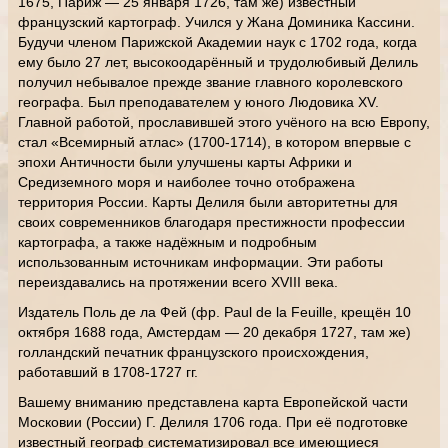
1675, Париж — 25 января 1726, там же) известный
французский картограф. Учился у Жана Доминика Кассини.
Будучи членом Парижской Академии наук с 1702 года, когда
ему было 27 лет, высокоодарённый и трудолюбивый Делиль
получил небывалое прежде звание главного королевского
географа. Был преподавателем у юного Людовика XV.
Главной работой, прославившей этого учёного на всю Европу,
стал «Всемирный атлас» (1700-1714), в котором впервые с
эпохи Античности были улучшены карты Африки и
Средиземного моря и наиболее точно отображена
территория России. Карты Делиля были авторитетны для
своих современников благодаря престижности профессии
картографа, а также надёжным и подробным
использованным источникам информации. Эти работы
переиздавались на протяжении всего XVIII века.
Издатель Поль де ла Фей (фр. Paul de la Feuille, крещён 10
октября 1688 года, Амстердам — 20 декабря 1727, там же)
голландский печатник французского происхождения,
работавший в 1708-1727 гг.
Вашему вниманию представлена карта Европейской части
Московии (России) Г. Делиля 1706 года. При её подготовке
известный географ систематизировал все имеющиеся