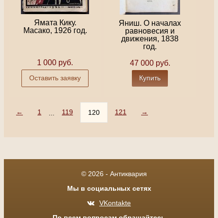
Ямата Кику.
Яниш. О началах
Масако, 1926 год.
равновесия и
движения, 1838
год.
1 000 руб.
47 000 руб.
Оставить заявку
Купить
←
1
119
121
→
120
...
© 2026 - Антиквария
Мы в социальных сетях
VKontakte
По всем вопросам обращайтесь