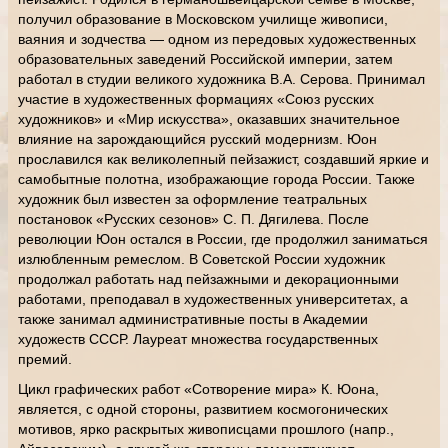
получил образование в Московском училище живописи,
ваяния и зодчества — одном из передовых художественных
образовательных заведений Российской империи, затем
работал в студии великого художника В.А. Серова. Принимал
участие в художественных формациях «Союз русских
художников» и «Мир искусства», оказавших значительное
влияние на зарождающийся русский модернизм. Юон
прославился как великолепный пейзажист, создавший яркие и
самобытные полотна, изображающие города России. Также
художник был известен за оформление театральных
постановок «Русских сезонов» С. П. Дягилева. После
революции Юон остался в России, где продолжил заниматься
излюбленным ремеслом. В Советской России художник
продолжал работать над пейзажными и декорационными
работами, преподавал в художественных университетах, а
также занимал административные посты в Академии
художеств СССР. Лауреат множества государственных
премий.
Цикл графических работ «Сотворение мира» К. Юона,
является, с одной стороны, развитием космогонических
мотивов, ярко раскрытых живописцами прошлого (напр.,