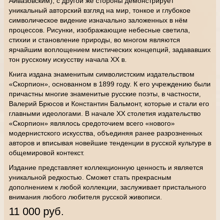
Айвазовским), с другой же стороны демонстрирует
уникальный авторский взгляд на мир, тонкое и глубокое
символическое видение изначально заложенных в нём
процессов. Рисунки, изображающие небесные светила,
стихии и становление природы, во многом являются
ярчайшим воплощением мистических концепций, задававших
тон русскому искусству начала ХХ в.
Книга издана знаменитым символистским издательством
«Скорпион», основанном в 1899 году. К его учреждению были
причастны многие знаменитые русские поэты, в частности,
Валерий Брюсов и Константин Бальмонт, которые и стали его
главными идеологами. В начале ХХ столетия издательство
«Скорпион» являлось средоточием всего «нового»
модернистского искусства, объединяя ранее разрозненных
авторов и вписывая новейшие тенденции в русской культуре в
общемировой контекст.
Издание представляет коллекционную ценность и является
уникальной редкостью. Сможет стать прекрасным
дополнением к любой коллекции, заслуживает пристального
внимания любого любителя русской живописи.
11 000 руб.