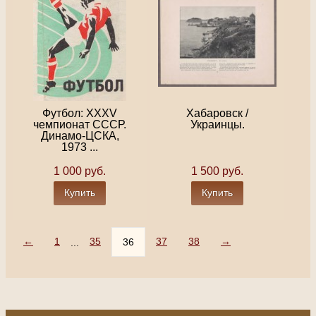
Футбол: XXXV
Хабаровск /
чемпионат СССР.
Украинцы.
Динамо-ЦСКА,
1973 ...
1 000 руб.
1 500 руб.
Купить
Купить
←
1
35
37
38
→
36
...