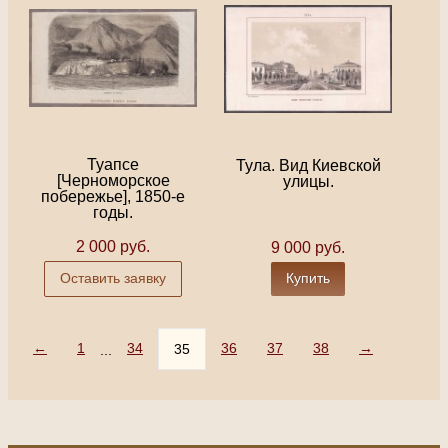
Туапсе
Тула. Вид Киевской
[Черноморское
улицы.
побережье], 1850-е
годы.
2 000 руб.
9 000 руб.
Оставить заявку
Купить
←
1
34
36
37
38
→
35
...