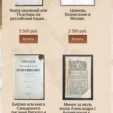
Книга хвалений или
Церковь
Псалтирь на
Вознесения в
российском языке...
Москве.
5 500 руб.
2 500 руб.
Купить
Купить
Библия или книга
Минея за июль
Священного
эпохи Александра I.
писания Ветхого и
Антикварная к...