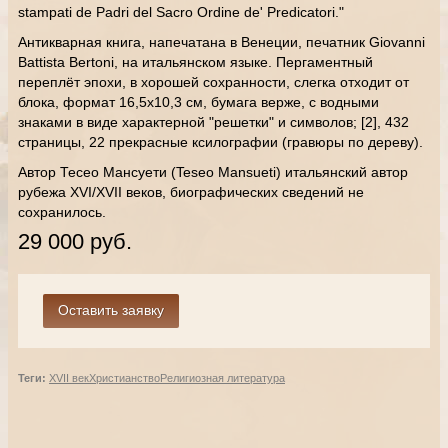
stampati de Padri del Sacro Ordine de' Predicatori."
Антикварная книга, напечатана в Венеции, печатник Giovanni
Battista Bertoni, на итальянском языке. Пергаментный
переплёт эпохи, в хорошей сохранности, слегка отходит от
блока, формат 16,5х10,3 см, бумага верже, с водными
знаками в виде характерной "решетки" и символов; [2], 432
страницы, 22 прекрасные ксилографии (гравюры по дереву).
Автор Тесео Мансуети (Teseo Mansueti) итальянский автор
рубежа XVI/XVII веков, биографических сведений не
сохранилось.
29 000 руб.
Теги:
XVII век
Христианство
Религиозная литература