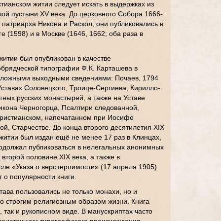
стианском житии следует искать в выдержках из
кой пустыни XV века. До церковного Собора 1666-
 патриарха Никона и Раскол, они публиковались в
е (1598) и в Москве (1646, 1662; оба раза в
житии был опубликован в качестве
обрядческой типографии Ф.К. Карташева в
 с ложными выходными сведениями: Почаев, 1794
Уставах Соловецкого, Троице-Сергиева, Кирилло-
тных русских монастырей, а также на Уставе
икона Черногорца, Псалтири следованной,
 христианском, напечатанном при Иосифе
ой, Старчестве. До конца второго десятилетия XIX
 житии был издан ещё не менее 17 раз в Клинцах,
родолжал публиковаться в нелегальных анонимных
второй половине XIX века, а также в
ле «Указа о веротерпимости» (17 апреля 1905)
т о популярности книги.
ава пользовались не только монахи, но и
о строгим религиозным образом жизни. Книга
 так и рукописном виде. В манускриптах часто