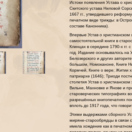
Истоки появления Устава о хри
Скитского устава Ниловой Сорс
1667 гг., утвердившего реформу
печатном виде трижды: в Острог
составе Канонника).
Впервые Устав о христианском 
самостоятельной книги в старо
Клинцах в середине 1790-х гг.
год. Издание основывалось на 
Белозерского и других авторите
большом, Номоканоне, Книге Н
Кормчей, Книге о вере; Житии
патриархе (1646); Триоди постн
столетия Устав о христианском
Вильне, Махновке и Янове и п
староверческих типографиях во 
разрешённых книгопечатнях пос
вплоть до 1917 года, что говори
Этими выдержками сборного Уст
миряне-старообрядцы в связи с
имела хождение как в печатном,