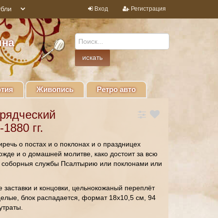
Вход
Регистрация
ина
тия
Живопись
Ретро авто
брядческий
1880 гг.
иречь о постах и о поклонах и о праздницех
ожде и о домашней молитве, како достоит за всю
 соборныя службы Псалтырию или поклонами или
е заставки и концовки, цельнокожаный переплёт
целые, блок распадается, формат 18х10,5 см, 94
утраты.