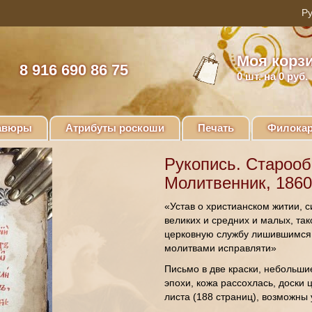
Моя корз
8 916 690 86 75
0
шт. на 0 руб.
авюры
Атрибуты роскоши
Печать
Филокар
Рукопись. Староо
Молитвенник, 1860-
«Устав о христианском житии, с
великих и средних и малых, так
церковную службу лишившимся
молитвами исправляти»
Письмо в две краски, небольши
эпохи, кожа рассохлась, доски 
листа (188 страниц), возможны 