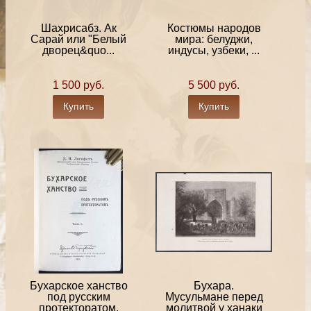
Шахрисабз. ​Ак
Костюмы народов
Сарай или "Белый
мира: белуджи,
дворец&quo...
индусы, узбеки, ...
1 500 руб.
5 500 руб.
Купить
Купить
Бухарское ханство
Бухара.
под русским
Мусульмане перед
протекторатом,
молитвой у ханаки