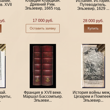
Клавдий Клавдиан.
рание.
Испания. История
Древний Рим.
в. XVII
Путеводитель.
Эльзевир, 1665 год.
Эльзевир, 1629 ...
17 000 руб.
уб.
28 000 руб.
Оставить заявку
Купить
ай.
Франция в XVII веке.
История войны меж
зуиты,
Маршал Бассомпьер.
Цезарем и Помпее
.
Эльзеви...
Эльзевир...