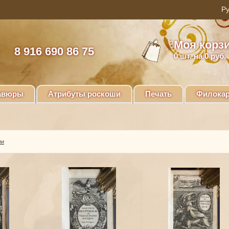
Моя корз
8 916 690 86 75
0
шт. на 0 руб.
авюры
Атрибуты роскоши
Печать
Филокар
ии