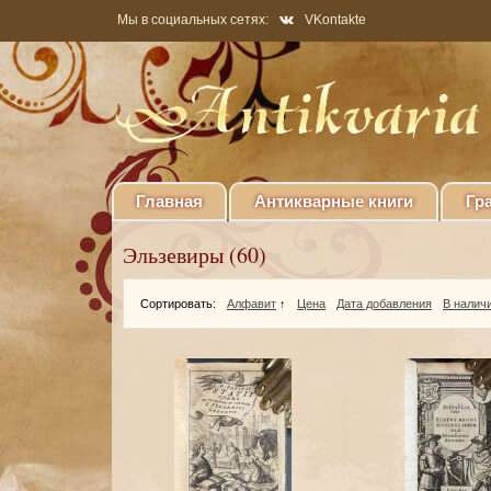
Мы в социальных сетях:
VKontakte
Главная
Антикварные книги
Гр
Эльзевиры (60)
Сортировать:
Алфавит
↑
Цена
Дата добавления
В налич