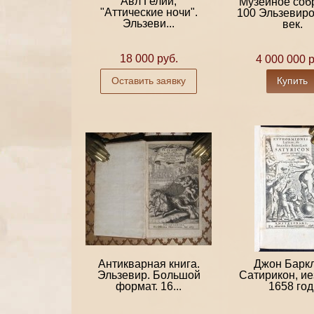
Авл Гелий,
Музейное соб
"Аттические ночи".
100 Эльзевиро
Эльзеви...
век.
18 000 руб.
4 000 000 р
Оставить заявку
Купить
Антикварная книга.
Джон Баркл
Эльзевир. Большой
Сатирикон, ие
формат. 16...
1658 год