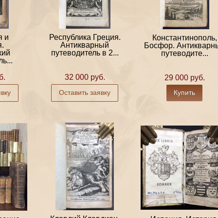
я и
Республика Греция.
Константинополь,
.
Антикварный
Босфор. Антикварн
кий
путеводитель в 2...
путеводите...
ь...
б.
32 000 руб.
29 000 руб.
явку
Оставить заявку
Купить