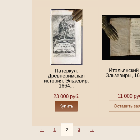
Итальянский 
Патеркул.
Эльзевиры, 16
Древнеримская
история. Эльзевир,
1664...
11 000 ру
23 000 руб.
Купить
Оставить за
←
1
3
→
2