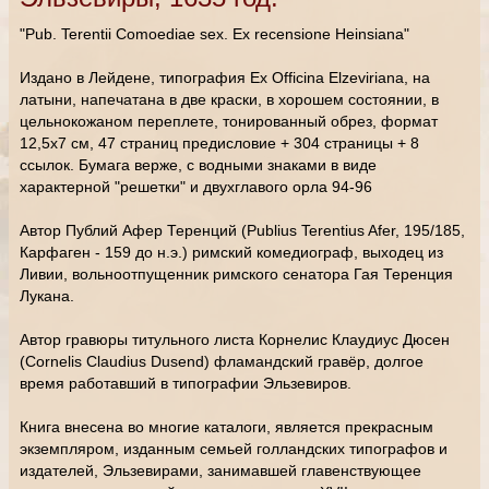
"Pub. Terentii Comoediae sex. Ex recensione Heinsiana"
Издано в Лейдене, типография Ex Officina Elzeviriana, на
латыни, напечатана в две краски, в хорошем состоянии, в
цельнокожаном переплете, тонированный обрез, формат
12,5х7 см, 47 страниц предисловие + 304 страницы + 8
ссылок. Бумага верже, с водными знаками в виде
характерной "решетки" и двухглавого орла 94-96
Автор Публий Афер Теренций (Publius Terentius Afer, 195/185,
Карфаген - 159 до н.э.) римский комедиограф, выходец из
Ливии, вольноотпущенник римского сенатора Гая Теренция
Лукана.
Автор гравюры титульного листа Корнелис Клаудиус Дюсен
(Cornelis Claudius Dusend) фламандский гравёр, долгое
время работавший в типографии Эльзевиров.
Книга внесена во многие каталоги, является прекрасным
экземпляром, изданным семьей голландских типографов и
издателей, Эльзевирами, занимавшей главенствующее