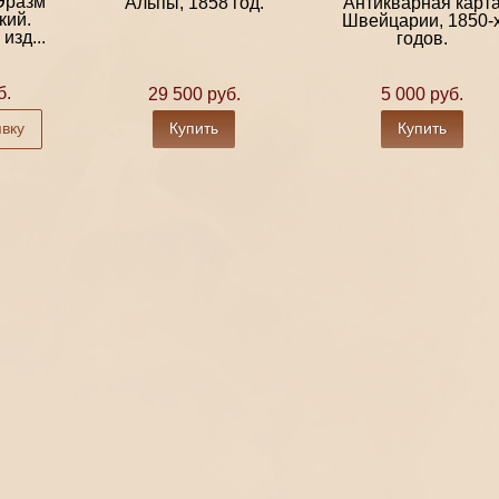
Эразм
Альпы, 1858 год.
Антикварная карт
кий.
Швейцарии, 1850-
изд...
годов.
б.
29 500 руб.
5 000 руб.
явку
Купить
Купить