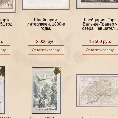
карта
Швейцария.
Швейцария. Горы
51 год.
Интерлакен, 1830-е
Валь-де-Травер у
годы.
озера Невшател...
б.
2 000 руб.
16 500 руб.
явку
Оставить заявку
Оставить заявку