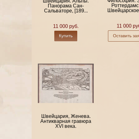
Философия. 
Швейцария. Альпы.
Роттердамс
Панорама Сан-
Швейцарское 
Сальваторе, [189...
11 000 ру
11 000 руб.
Купить
Оставить за
Швейцария, Женева.
Антикварная гравюра
XVI века.