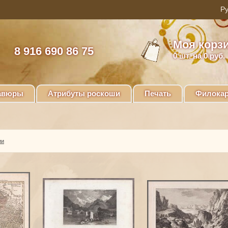
Моя корз
8 916 690 86 75
0
шт. на 0 руб.
авюры
Атрибуты роскоши
Печать
Филокар
ии