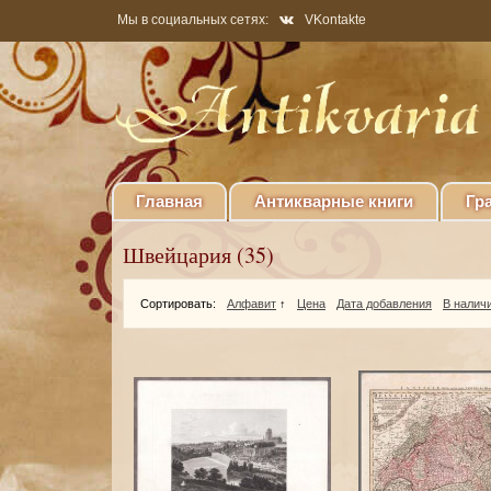
Мы в социальных сетях:
VKontakte
Главная
Антикварные книги
Гр
Швейцария (35)
Сортировать:
Алфавит
↑
Цена
Дата добавления
В налич