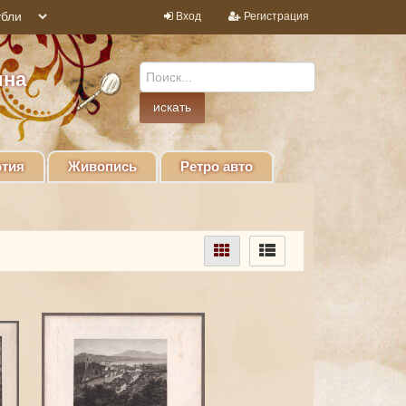
Вход
Регистрация
ина
тия
Живопись
Ретро авто