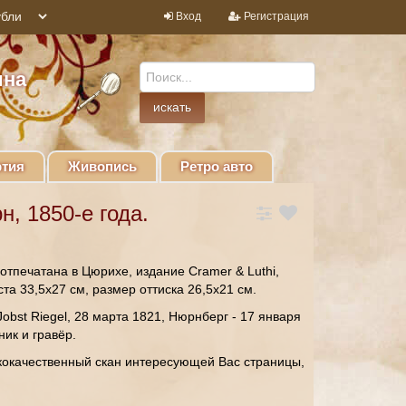
Вход
Регистрация
ина
тия
Живопись
Ретро авто
, 1850-е года.
отпечатана в Цюрихе, издание Cramer & Luthi,
та 33,5х27 см, размер оттиска 26,5х21 см.
obst Riegel, 28 марта 1821, Нюрнберг - 17 января
ик и гравёр.
кокачественный скан интересующей Вас страницы,