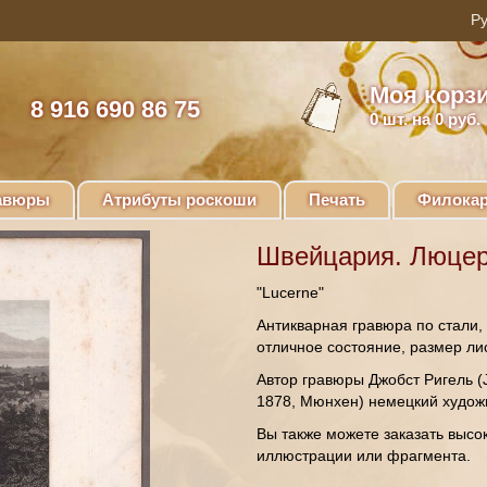
Моя корз
8 916 690 86 75
0
шт. на 0 руб.
авюры
Атрибуты роскоши
Печать
Филокар
Швейцария. Люцерн
"Lucerne"
Антикварная гравюра по стали, 
отличное состояние, размер лис
Автор гравюры Джобст Ригель (J
1878, Мюнхен) немецкий художн
Вы также можете заказать высо
иллюстрации или фрагмента.