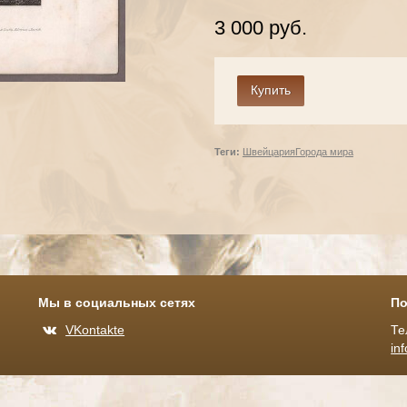
3 000 руб.
Теги:
Швейцария
Города мира
Мы в социальных сетях
По
VKontakte
Те
in