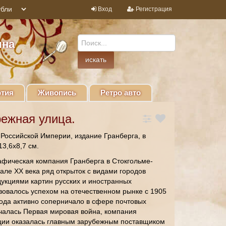
Вход
Регистрация
ина
тия
Живопись
Ретро авто
ежная улица.
 Российской Империи, издание Гранберга, в
3,6х8,7 см.
афическая компания Гранберга в Стокгольме-
але ХХ века ряд открыток с видами городов
укциями картин русских и иностранных
зовалось успехом на отечественном рынке с 1905
 года активно соперничало в сфере почтовых
ачалась Первая мировая война, компания
ции оказалась главным зарубежным поставщиком