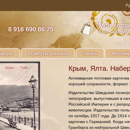
Моя корз
8 916 690 86 75
0
шт. на 0 руб.
авюры
Атрибуты роскоши
Печать
Филокар
Крым, Ялта. Набер
Антикварная почтовая карточка
хорошей сохранности, формат 1
Издательство Шведская полигр
типография, выпустившая в нач
Российской Империи и с репрод
живописцев. Издательство поль
по октябрь 1917 года. До 1914
карточек с Германией. Когда н
Гранберга из нейтральной Шве