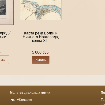
ород /
Карта реки Волги и
тели
Нижнего Новгорода,
конца XI...
.
5 000 руб.
явку
Купить
Мы в социальных сетях
По
VKontakte
Те
in