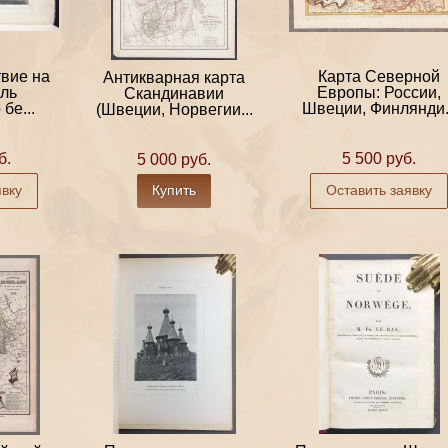
твие на
Карта Северной
Антикварная карта
ль
Европы: России,
Скандинавии
бе...
Швеции, Финлянди.
(Швеции, Норвегии...
б.
5 500 руб.
5 000 руб.
явку
Купить
Оставить заявку