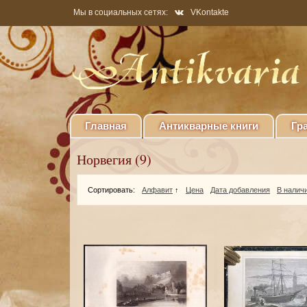
Мы в социальных сетях:
VKontakte
Главная
Антикварные книги
Гр
Норвегия (9)
Сортировать:
Алфавит
↑
Цена
Дата добавления
В налич