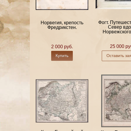
Фогт. Путешес
Норвегия, крепость
Север вдо
Фредрикстен.
Норвежского 
25 000 ру
2 000 руб.
Купить
Оставить за