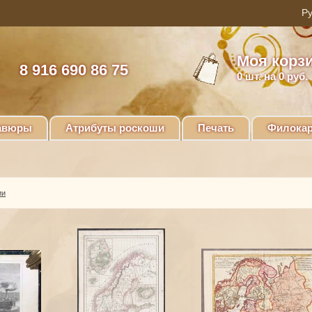
Моя корз
8 916 690 86 75
0
шт. на 0 руб.
авюры
Атрибуты роскоши
Печать
Филокар
ии