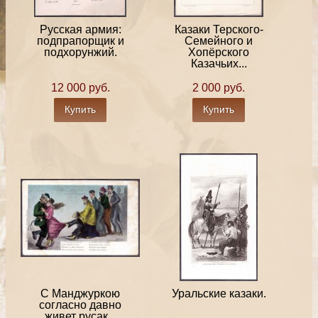
Русская армия:
Казаки Терского-
подпрапорщик и
Семейного и
подхорунжий.
Хопёрского
Казачьих...
12 000 руб.
2 000 руб.
Купить
Купить
С Манджуркою
Уральские казаки.
согласно давно
живет русак...