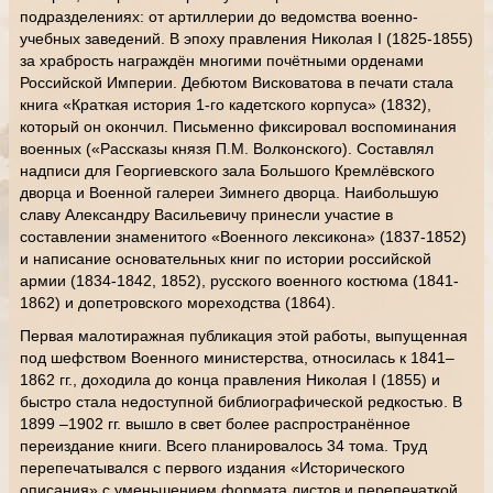
подразделениях: от артиллерии до ведомства военно-
учебных заведений. В эпоху правления Николая I (1825-1855)
за храбрость награждён многими почётными орденами
Российской Империи. Дебютом Висковатова в печати стала
книга «Краткая история 1-го кадетского корпуса» (1832),
который он окончил. Письменно фиксировал воспоминания
военных («Рассказы князя П.М. Волконского). Составлял
надписи для Георгиевского зала Большого Кремлёвского
дворца и Военной галереи Зимнего дворца. Наибольшую
славу Александру Васильевичу принесли участие в
составлении знаменитого «Военного лексикона» (1837-1852)
и написание основательных книг по истории российской
армии (1834-1842, 1852), русского военного костюма (1841-
1862) и допетровского мореходства (1864).
Первая малотиражная публикация этой работы, выпущенная
под шефством Военного министерства, относилась к 1841–
1862 гг., доходила до конца правления Николая I (1855) и
быстро стала недоступной библиографической редкостью. В
1899 –1902 гг. вышло в свет более распространённое
переиздание книги. Всего планировалось 34 тома. Труд
перепечатывался с первого издания «Исторического
описания» с уменьшением формата листов и перепечаткой