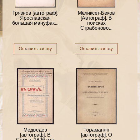
Грязнов [автограф].
Меликсет-Беков
Ярославская
[Автограф]. В
большая мануфак...
поисках
Страбоново...
Оставить заявку
Оставить заявку
Медведев
Тораманян
[автограф]. В
[автограф]. О
Семье, 1896 год.
древнейших