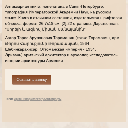
Антикварная книга, напечатана в Санкт-Петербурге,
типография Императорской Академии Наук, на русском
языке. Книга в отличном состоянии, издательская шрифтовая
обложка, формат 26,7х19 см; [2],22 страницы. Дарственная:
"Սիրելի և ազնիվ Միսակ Սանայանին"
Автор Торос Арутюнович Тороманян (также Тораманян, арм.
Թորոս Հարությունի Թորամանյան; 1864
Шебинкарахисар, Оттоманская империя - 1934,
Эривань) армянский архитектор и археолог, исследователь
истории архитектуры Армении.
Теги:
Армения
Архитектура
Автографы