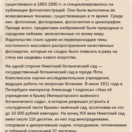
существовало в 1883-1890 гг. и специализировалось на
публикации фотоиллюстраций. Они были выполнены во
всевозможных техниках, существовавших в то время. Среди
них- фототипия, фотохромия, фотоглиптия и цинкография.
Прежде всего, предметами изображений были природные и
городские пейзажи, запечатленные по всему миру.
Издательство стало одним из первопроходцев темы
постоянного массового распространения качественных
фотокартин, которые не стыдно было повесить в раму на
стену как шедевры нового искусства.
На одной стороне Никитский ботанический сад —
государственный ботанический сад в городе Ялта.
Комплексное научно-исследовательское учреждение,
ведущее работы по вопросам ботаники. В июне 1811 года в
Петербурге император Александр I подписал «Указ об
учреждении в Крыму Императорского казённого
ботанического сада», в котором разрешал устроить в
«полуденной части Крыма» казённый сад, ассигновав на это
до 10 000 рублей ежегодно. На конец XIX века Никитский сад
имел около 116 десятин, из них под виноградниками,
плодовым и декоративным садом, огородником, питомниками
и табачной плантацией 32 десятины.