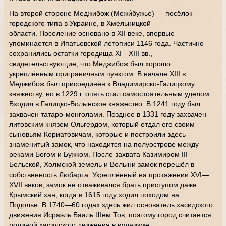
На второй стороне Меджибож (Межи́бужье) — посёлок
городского типа в Украине, в Хмельницкой
области. Поселение основано в XII веке, впервые
упоминается в Ипатьевской летописи 1146 года. Частично
сохранились остатки городища XI—XIII вв.,
свидетельствующие, что Меджибож был хорошо
укреплённым приграничным пунктом. В начале XIII в.
Меджибож был присоединён к Владимирско-Галицкому
княжеству, но в 1229 г. опять стал самостоятельным уделом.
Входил в Галицко-Волынское княжество. В 1241 году был
захвачен татаро-монголами. Позднее в 1331 году захвачен
литовским князем Ольгердом, который отдал его своим
сыновьям Кориатовичам, которые и построили здесь
знаменитый замок, что находится на полуострове между
реками Богом и Бужком. После захвата Казимиром III
Бельской, Холмской земель и Волыни замок перешёл в
собственность Любарта. Укреплённый на протяжении XVI—
XVII веков, замок не отваживался брать приступом даже
Крымский хан, когда в 1615 году ходил походом на
Подолье. В 1740—60 годах здесь жил основатель хасидского
движения Исраэль Бааль Шем Тов, поэтому город считается
родиной хасидского движения в иудаизме.