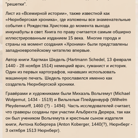
"решетки".
Лист из «Всемирной истории», также известной как
«Нюрнбергская хроника», где изложены все знаменательные
события с Рождества Христова до момента выхода
инкунабулы в свет. Книга по праву считается самым обширно
иллюстрированным изданием 15 века. Многие города и
страны на момент создания «Хроники» были представлены
западноевропейскому читателю впервые.
Автор книги Хартман Шедель (Hartmann Schedel, 13 февраля
1440 - 28 ноября 1514) немецкий врач, гуманист и историк.
Один из первых картографов, начавших использовать
машинную печать. Шедель прославился именно как
создатель Нюрнбергской хроники.
Гравёрами и художниками были Михаэль Вольгемут (Michael
Wolgemut, 1434 - 1519) и Вильгельм Плейденвурф (Wilhelm
Pleydenwurff, 1460 (?) - 1494). Часть исследователей считает,
что гравюры созданы при участии Альбрехта Дюрера, так как
он был учеником Вольгемута и крестным сыном издателя
книги, Антона Кобергера (Anton Koberger, 1440(?), Нюрнберг -
3 октября 1513 Нюрнберг).