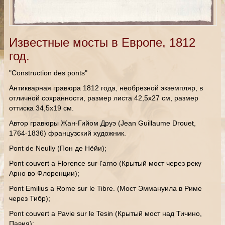
Известные мосты в Европе, 1812
год.
"Construction des ponts"
Антикварная гравюра 1812 года, необрезной экземпляр, в
отличной сохранности, размер листа 42,5х27 см, размер
оттиска 34,5х19 см.
Автор гравюры Жан-Гийом Друэ (Jean Guillaume Drouet,
1764-1836) французский художник.
Pont de Neully (Пон де Нёйи);
Pont couvert a Florence sur l'arno (Крытый мост через реку
Арно во Флоренции);
Pont Emilius a Rome sur le Tibre. (Мост Эммануила в Риме
через Тибр);
Pont couvert a Pavie sur le Tesin (Крытый мост над Тичино,
Павия);