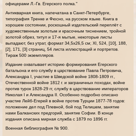
офицерами Л.-Гв. Егерского полка."
Антикварная книга, напечатана в Санкт-Петербурге,
типография Тренке и Фюсно, на русском языке. Книга в
хорошем состоянии, роскошный издательский переплёт с
художественным золотым и красочным тиснением, тройной
золотой обрез, титул и 17-я мытые, некоторые листы
выпадают, без утрат, формат 34,5х26,5 см; XI, 524, [10], 188,
[2], 171, [3] страниц, 54 листа иллюстраций и портретов.
Тираж 500 экземпляров.
Издание охватывает историю формирования Егерского
батальона и его службу в царствование Павла Петровича,
Александра I, участие в Шведской войне 1808-1809 гг.,
Отечественной войне 1812 г. и заграничных походах, войне
против турок 1828-29 гг, службу в царствование императоров
Николая I и Александра II. Особенно подробно описано
участие Лейб-Егерей в войне против Турции 1877-78 годов:
положение дел под Плевной, бой под Телишем, занятие
нами Балканских предгорий, занятие Софии. В конце
издания описана мирная служба с 1879 по 1896 гг.
Военная библиография № 900.