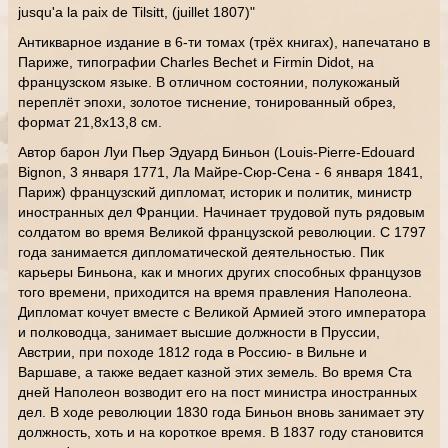
jusqu'a la paix de Tilsitt, (juillet 1807)"
Антикварное издание в 6-ти томах (трёх книгах), напечатано в
Париже, типографии Charles Bechet и Firmin Didot, на
французском языке. В отличном состоянии, полукожаный
переплёт эпохи, золотое тиснение, тонированный обрез,
формат 21,8х13,8 см.
Автор барон Луи Пьер Эдуард Биньон (Louis-Pierre-Edouard
Bignon, 3 января 1771, Ла Майре-Сюр-Сена - 6 января 1841,
Париж) французский дипломат, историк и политик, министр
иностранных дел Франции. Начинает трудовой путь рядовым
солдатом во время Великой французской революции. С 1797
года занимается дипломатической деятельностью. Пик
карьеры Биньона, как и многих других способных французов
того времени, приходится на время правления Наполеона.
Дипломат кочует вместе с Великой Армией этого императора
и полководца, занимает высшие должности в Пруссии,
Австрии, при походе 1812 года в Россию- в Вильне и
Варшаве, а также ведает казной этих земель. Во время Ста
дней Наполеон возводит его на пост министра иностранных
дел. В ходе революции 1830 года Биньон вновь занимает эту
должность, хоть и на короткое время. В 1837 году становится