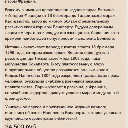
пэром Франции.
Вашему вниманию представлено издание труда Биньона
«История Франции от 18 брюмера до Тильзитского мира».
Как известно, автор во многом обязан стремительному
развитию своей карьеры Бонапарту. Будучи доверенным
лицом императора и следуя его завещанию, барон пишет о
времени наибольшей популярности Наполеона Великого.
Источник охватывает период с взятия власти 18 брюмера
1799 года, которым закончилась Великая французская
революция, до Тильзитского мира 1807 года, пика
могущества Бонапарта. В эту благословенную эпоху
индустриальное общество развивается полным ходом,
Кодекс Наполеона 1804 года закрепляет гражданские права
человека, буржуазия снабжена военными заказами
правительства, Париж утопает в роскоши, а Франция,
величайшая из держав, диктует условия мира и моду на всё
французское.
Уникальное первое и прижизненное издание важного
источника об эпохе Наполеона Бонапарта, которое украшает
крупнейшие европейские библиотеки!
34 500 руб.