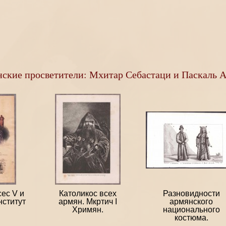
ские просветители: Мхитар Себастаци и Паскаль А
ес V и
Католикос всех
Разновидности
нститут
армян. Мкртич I
армянского
Хримян.
национального
костюма.