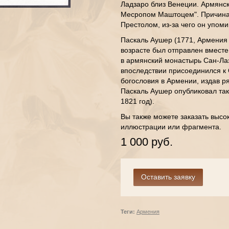
Ладзаро близ Венеции. Армянск
Месропом Маштоцем". Причина
Престолом, из-за чего он упоми
Паскаль Аушер (1771, Армения
возрасте был отправлен вмест
в армянский монастырь Сан-Лаз
впоследствии присоединился к 
богословия в Армении, издав р
Паскаль Аушер опубликовал так
1821 год).
Вы также можете заказать высо
иллюстрации или фрагмента.
1 000 руб.
Теги:
Армения