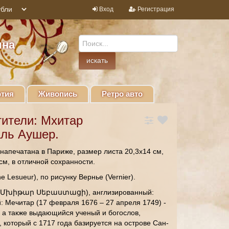
Вход
Регистрация
ина
тия
Живопись
Ретро авто
ители: Мхитар
аль Аушер.
 напечатана в Париже, размер листа 20,3х14 см,
см, в отличной сохранности.
 Lesueur), по рисунку Вернье (Vernier).
й: Մխիթար Սեբաստացի), англизированный:
: Мечитар (17 февраля 1676 – 27 апреля 1749) -
 а также выдающийся ученый и богослов,
 который с 1717 года базируется на острове Сан-