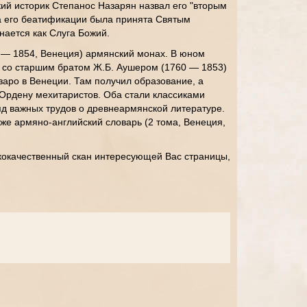
ий историк Степанос Назарян назвал его "вторым
 его беатификации была принята Святым
нается как Слуга Божий.
 — 1854, Венеция) армянский монах. В юном
е со старшим братом Ж.Б. Аушером (1760 — 1853)
аро в Венеции. Там получил образование, а
Ордену мехитаристов. Оба стали классиками
яд важных трудов о древнеармянской литературе.
же армяно-английский словарь (2 тома, Венеция,
кокачественный скан интересующей Вас страницы,