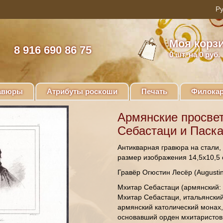
Моя корз
8 916 690 86 75
0
шт. на 0 руб.
авюры
Атрибуты роскоши
Печать
Филокар
Армянские просвет
Себастаци и Паск
Антикварная гравюра на стали,
размер изображения 14,5х10,5 
Гравёр Огюстин Лесёр (Augustine
Мхитар Себастаци (армянски
Мхитар Себастаци, итальянский
армянский католический монах,
основавший орден мхитаристов,