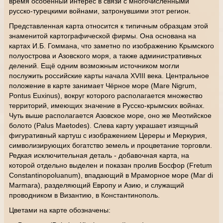
время особенный интерес в связи с многочисленными
русско-турецкими войнами, затронувшими этот регион.
Представленная карта относится к типичным образцам этой
знаменитой картографической фирмы. Она основана на
картах И.Б. Гоммана, что заметно по изображению Крымского
полуострова и Азовского моря, а также административных
делений. Ещё одним возможным источником могли
послужить российские карты начала XVIII века.
Центральное
положение в карте занимает Чёрное море (Mare Nigrum,
Pontus Euxinus), вокруг которого располагается множество
территорий, имеющих значение в Русско-крымских войнах.
Чуть выше располагается Азовское море, оно же Меотийское
болото (Palus Maetodes). Слева карту украшает изящный
фигуративный картуш с изображением Цереры и Меркурия,
символизирующих богатство земель и процветание торговли.
Редкая исключительная деталь - добавочная карта, на
которой отдельно выделен и показан пролив Босфор (Fretum
Constantinopoluanum), впадающий в Мраморное море (Mar di
Marmara), разделяющий Европу и Азию, и служащий
проводником в Византию, в Константинополь.
Цветами на карте обозначены: