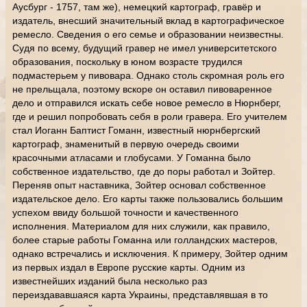
Аусбург - 1757, там же), немецкий картограф, гравёр и
издатель, внесший значительный вклад в картографическое
ремесло. Сведения о его семье и образовании неизвестны.
Судя по всему, будущий гравер не имел университетского
образования, поскольку в юном возрасте трудился
подмастерьем у пивовара. Однако столь скромная роль его
не прельщала, поэтому вскоре он оставил пивоваренное
дело и отправился искать себе новое ремесло в Нюрнберг,
где и решил попробовать себя в роли гравера. Его учителем
стал Иоганн Баптист Гоманн, известный нюрнбергский
картограф, знаменитый в первую очередь своими
красочными атласами и глобусами. У Гоманна было
собственное издательство, где до поры работал и Зойтер.
Переняв опыт наставника, Зойтер основал собственное
издательское дело. Его карты также пользовались большим
успехом ввиду большой точности и качественного
исполнения. Материалом для них служили, как правило,
более старые работы Гоманна или голландских мастеров,
однако встречались и исключения. К примеру, Зойтер одним
из первых издал в Европе русские карты. Одним из
известнейших изданий была несколько раз
переиздававшаяся карта Украины, представлявшая в то