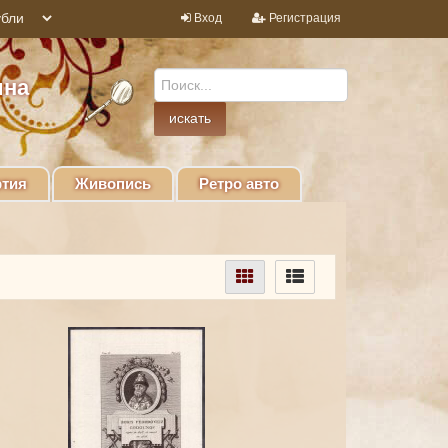
Вход
Регистрация
ина
тия
Живопись
Ретро авто