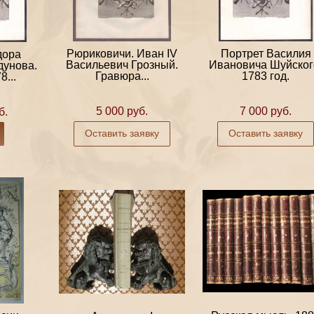
Рюриковичи. Иван IV
Портрет Василия
дора
Васильевич Грозный.
Ивановича Шуйског
дунова.
Гравюра...
1783 год.
...
5 000 руб.
7 000 руб.
б.
Оставить заявку
Оставить заявку