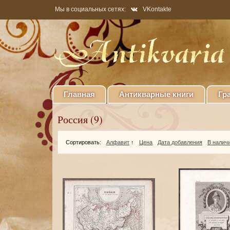
Мы в социальных сетях:
VKontakte
Главная
Антикварные книги
Гр
Россия (9)
Сортировать:
Алфавит
↑
Цена
Дата добавления
В налич