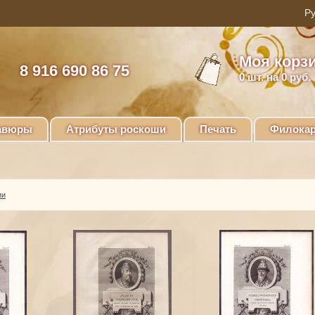
Моя корз
8 916 690 86 75
0
шт. на 0 руб.
авюры
Атрибуты роскоши
Печать
Филокар
ии