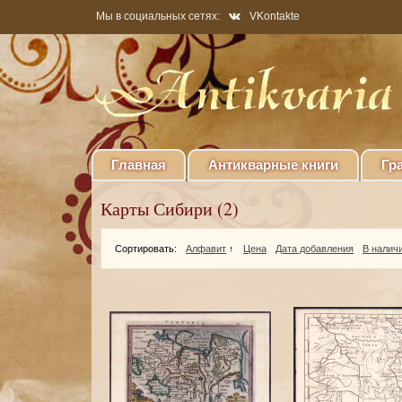
Мы в социальных сетях:
VKontakte
Главная
Антикварные книги
Гр
Карты Сибири (2)
Сортировать:
Алфавит
↑
Цена
Дата добавления
В налич