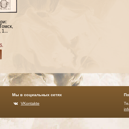
ри:
Томск,
1...
б.
Мы в социальных сетях
По
VKontakte
Те
in