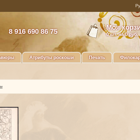
Моя корз
8 916 690 86 75
0
шт. на 0 руб.
авюры
Атрибуты роскоши
Печать
Филокар
ии