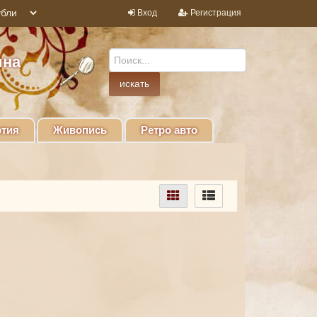
Вход
Регистрация
ина
тия
Живопись
Ретро авто