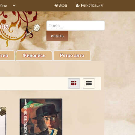
Вход
Регистрация
ина
тия
Живопись
Ретро авто