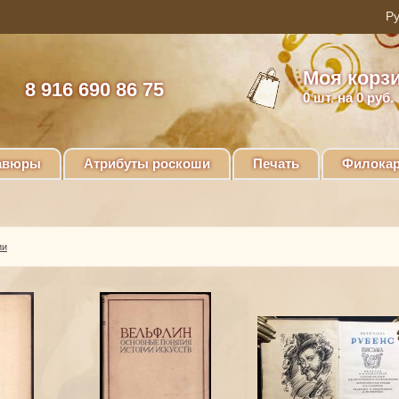
Моя корз
8 916 690 86 75
0
шт. на 0 руб.
авюры
Атрибуты роскоши
Печать
Филокар
ии