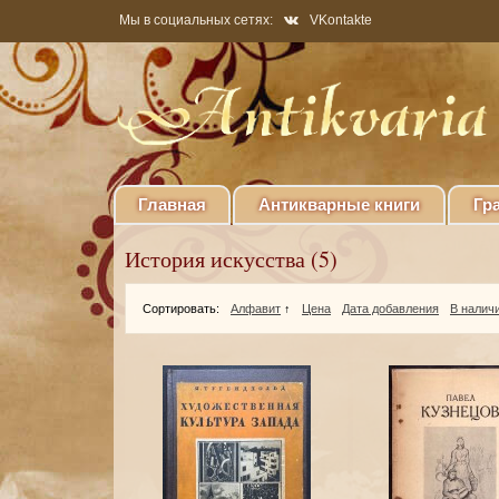
Мы в социальных сетях:
VKontakte
Главная
Антикварные книги
Гр
История искусства (5)
Сортировать:
Алфавит
↑
Цена
Дата добавления
В налич