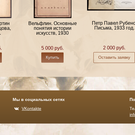
Петр Павел Рубенс
ртин
Вельфлин. Основные
Письма, 1933 год.
цова,
понятия истории
.
искусств, 1930
2 000 руб.
.
5 000 руб.
Купить
Оставить заявку
Мы в социальных сетях
По
VKontakte
Те
in