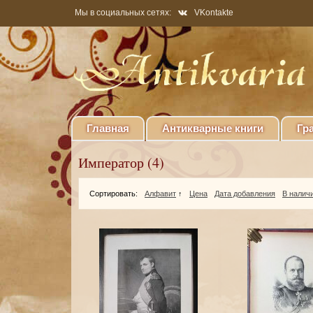
Мы в социальных сетях:
VKontakte
Главная
Антикварные книги
Гр
Император (4)
Сортировать:
Алфавит
↑
Цена
Дата добавления
В налич