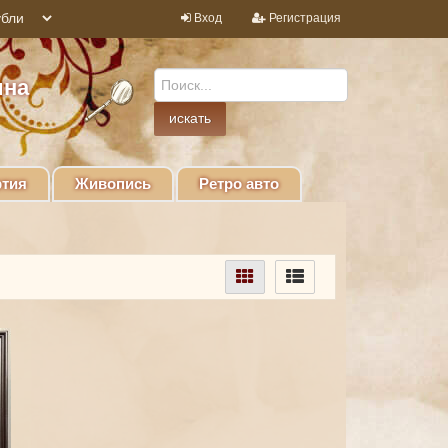
Вход
Регистрация
ина
тия
Живопись
Ретро авто