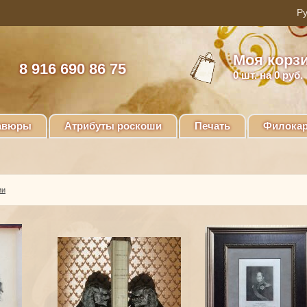
Моя корз
8 916 690 86 75
0
шт. на 0 руб.
авюры
Атрибуты роскоши
Печать
Филокар
ии