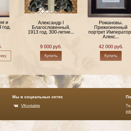
ия и
Александр I
Романовы.
 год.
Благословенный,
Прижизненный
1913 год. 300-летие...
портрет Император
Алекс...
.
9 000 руб.
42 000 руб.
явку
Купить
Купить
Мы в социальных сетях
По
VKontakte
Те
in