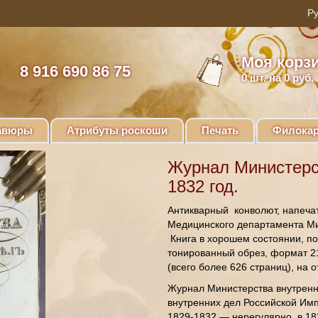
Моя корз
8 916 690 86 75
0
шт. на 0 руб.
авюры
Атрибуты роскоши
Печать
Филокар
Журнал Министерс
1832 год.
Антикварный конволют, напечат
Медицинского департамента Мин
Книга в хорошем состоянии, по
тонированный обрез, формат 2
(всего более 626 страниц), на 
Журнал Министерства внутренн
внутренних дел Российской Имп
1829-1832 — нерегулярно, в 18