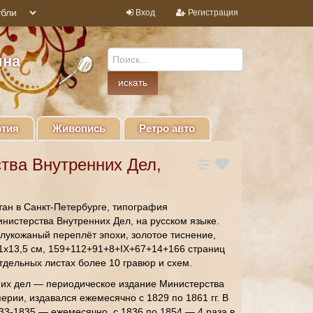
Вход
Регистрация
ина
тия
Живопись
Ретро авто
тва Внутренних Дел,
ан в Санкт-Петербурге, типография
истерства Внутренних Дел, на русском языке.
лукожаный переплёт эпохи, золотое тиснение,
1х13,5 см, 159+112+91+8+IX+67+14+166 страниц
отдельных листах более 10 гравюр и схем.
их дел — периодическое издание Министерства
ерии, издавался ежемесячно с 1829 по 1861 гг. В
33-1835 — ежемесячно, с 1836 по 1854 — 4 раза в