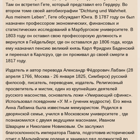
Там он встретил Гете, который представил его Гердеру. Во
втором томе своей автобиографии "Dichtung und Wahrheit.
Aus meinem Leben", Гете обсуждает Юнга. В 1787 году он был
назначен профессором экономических, финансовых и
статистических исследований в Марбургском университете. В
1803 году он оставил свою профессорскую должность и
вернулся в Гейдельберг, где он оставался до 1806 года, когда
ему назначил пенсию великий князь Карл Фридрих Баденский
и переехал в Карлсруэ, где он проживал до своей смерти в
1817 году.
Издатель и автор перевода Александр Фёдорович Лабзин (28
апреля 1766, Москва - 26 января 1825, Симбирск) русский
философ, писатель, переводчик, издатель. Религиозный
просветитель и мистик, один из крупнейших деятелей
русского масонства, основатель ложи «Умирающий сфинкс».
Использовал псевдоним «У. М.» (ученик мудрости). Его жена
Анна Лабзина была известным мемуаристом. Родился в
дворянской семье, учился в Московском университете , где
познакомился с двумя ведущими масонами, Иваном
Шварцем и Николаем Новиковым. Он заслужил
благосклонность императора Павла, подготовив исторический
отчет о Мальтийском ордене и занимал ряд должностей во