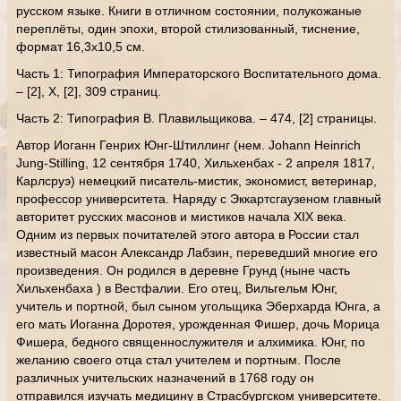
русском языке. Книги в отличном состоянии, полукожаные
переплёты, один эпохи, второй стилизованный, тиснение,
формат 16,3х10,5 см.
Часть 1: Типография Императорского Воспитательного дома.
– [2], X, [2], 309 страниц.
Часть 2: Типография В. Плавильщикова. – 474, [2] страницы.
Автор Иоганн Генрих Юнг-Штиллинг (нем. Johann Heinrich
Jung-Stilling, 12 сентября 1740, Хильхенбах - 2 апреля 1817,
Карлсруэ) немецкий писатель-мистик, экономист, ветеринар,
профессор университета. Наряду с Эккартсгаузеном главный
авторитет русских масонов и мистиков начала XIX века.
Одним из первых почитателей этого автора в России стал
известный масон Александр Лабзин, переведший многие его
произведения. Он родился в деревне Грунд (ныне часть
Хильхенбаха ) в Вестфалии. Его отец, Вильгельм Юнг,
учитель и портной, был сыном угольщика Эберхарда Юнга, а
его мать Иоганна Доротея, урожденная Фишер, дочь Морица
Фишера, бедного священнослужителя и алхимика. Юнг, по
желанию своего отца стал учителем и портным. После
различных учительских назначений в 1768 году он
отправился изучать медицину в Страсбургском университете.