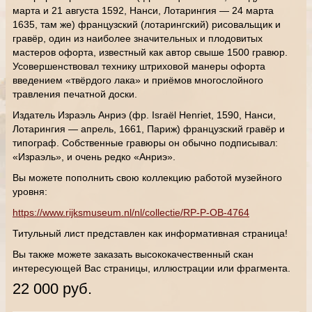
марта и 21 августа 1592, Нанси, Лотарингия — 24 марта
1635, там же) французский (лотарингский) рисовальщик и
гравёр, один из наиболее значительных и плодовитых
мастеров офорта, известный как автор свыше 1500 гравюр.
Усовершенствовал технику штриховой манеры офорта
введением «твёрдого лака» и приёмов многослойного
травления печатной доски.
Издатель Израэль Анриэ (фр. Israël Henriet, 1590, Нанси,
Лотарингия — апрель, 1661, Париж) французский гравёр и
типограф. Собственные гравюры он обычно подписывал:
«Израэль», и очень редко «Анриэ».
Вы можете пополнить свою коллекцию работой музейного
уровня:
https://www.rijksmuseum.nl/nl/collectie/RP-P-OB-4764
Титульный лист представлен как информативная страница!
Вы также можете заказать высококачественный скан
интересующей Вас страницы, иллюстрации или фрагмента.
22 000 руб.