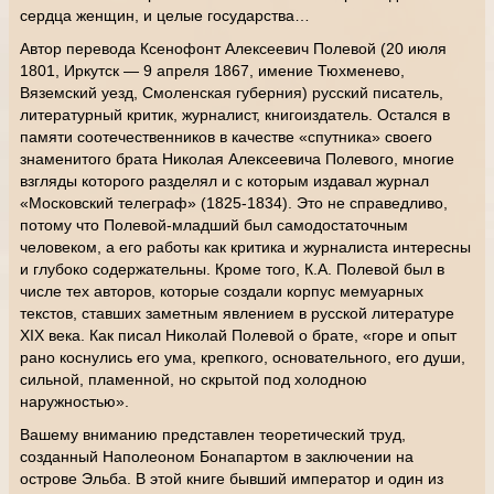
сердца женщин, и целые государства…
Автор перевода Ксенофонт Алексеевич Полевой (20 июля
1801, Иркутск — 9 апреля 1867, имение Тюхменево,
Вяземский уезд, Смоленская губерния) русский писатель,
литературный критик, журналист, книгоиздатель. Остался в
памяти соотечественников в качестве «спутника» своего
знаменитого брата Николая Алексеевича Полевого, многие
взгляды которого разделял и с которым издавал журнал
«Московский телеграф» (1825-1834). Это не справедливо,
потому что Полевой-младший был самодостаточным
человеком, а его работы как критика и журналиста интересны
и глубоко содержательны. Кроме того, К.А. Полевой был в
числе тех авторов, которые создали корпус мемуарных
текстов, ставших заметным явлением в русской литературе
ХIХ века. Как писал Николай Полевой о брате, «горе и опыт
рано коснулись его ума, крепкого, основательного, его души,
сильной, пламенной, но скрытой под холодною
наружностью».
Вашему вниманию представлен теоретический труд,
созданный Наполеоном Бонапартом в заключении на
острове Эльба. В этой книге бывший император и один из