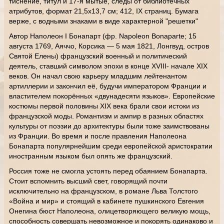
тиснение, титул и 17-я мытые, следы от библиотечных
атрибутов, формат 21,5х13,7 см; 412, IX страниц. Бумага
верже, с водными знаками в виде характерной "решетки"
Автор Наполеон I Бонапарт (фр. Napoleon Bonaparte; 15
августа 1769, Аяччо, Корсика — 5 мая 1821, Лонгвуд, остров
Святой Елены) французский военный и политический
деятель, ставший символом эпохи в конце XVIII- начале XIX
веков. Он начал свою карьеру младшим лейтенантом
артиллерии и закончил её, будучи императором Франции и
властителем покорённых «двунадесяти языков». Европейские
костюмы первой половины XIX века брали свои истоки из
французской моды. Романтизм и ампир в разных областях
культуры от поэзии до архитектуры были тоже заимствованы
из Франции. Во время и после правления Наполеона
Бонапарта популярнейшим среди европейской аристократии
иностранным языком был опять же французский.
Россия тоже не смогла устоять перед обаянием Бонапарта.
Стоит вспомнить высший свет, говорящий почти
исключительно на французском, в романе Льва Толстого
«Война и мир» и стоящий в кабинете пушкинского Евгения
Онегина бюст Наполеона, олицетворяющего великую мощь,
способность совершать невозможное и покорять одинаково и