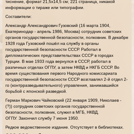
тиснение, формат 21,5х14,5 см; 221 страница, никакой
информации о тираже или типографии.
Составители:
Александр Александрович Гузовский (16 марта 1904,
Екатеринодар - апрель 1986, Москва) сотрудник советских
органов государственной безопасности, полковник. В декабре
1928 года Гузовский пошёл на службу в органы
государственной безопасности СССР. Работал в
дипломатических представительствах СССР в городах
Турции. В мае 1933 года вернулся в СССР, работал в
различных отделах ОГПУ, а затем НКВД и НКГБ СССР. Во
время существования первого Народного комиссариата
государственной безопасности СССР возглавлял 2-й отдел 2-
го (контрразведывательного) управления, занимавшийся
борьбой с японской разведкой.
Герман Маркович Чайковский (22 января 1909, Николаев -
(?)) сотрудник советских органов государственной
безопасности, полковник, служил в МГБ, НКВД,
ОГПУ. Закончил службу 7 июня 1950.
Редкое ведомственное издание. Отсутствует в библиотеках.