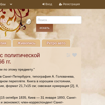
Вход
Регистрация
ина
тия
Живопись
Ретро авто
рс политической
6 гг.
и по этому предмету."
в Санкт-Петербурге, типография А. Головачева,
одном переплёте. Книга в хорошем состоянии,
ие, формат 21,7х15 см; сквозная нумерация [2], II,
15 октября 1835, Киев — 31 января 1893, Санкт-
 и экономист, член-корреспондент Санкт-