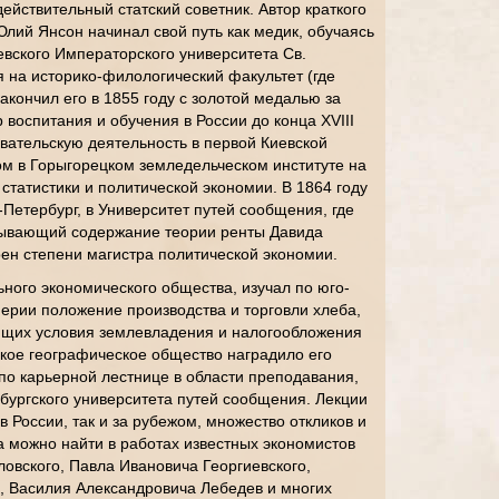
ействительный статский советник. Автор краткого
Юлий Янсон начинал свой путь как медик, обучаясь
вского Императорского университета Св.
 на историко-филологический факультет (где
закончил его в 1855 году с золотой медалью за
воспитания и обучения в России до конца XVIII
авательскую деятельность в первой Киевской
ом в Горыгорецком земледельческом институте на
статистики и политической экономии. В 1864 году
Петербург, в Университет путей сообщения, где
крывающий содержание теории ренты Давида
оен степени магистра политической экономии.
ьного экономического общества, изучал по юго-
ерии положение производства и торговли хлеба,
ющих условия землевладения и налогообложения
сское географическое общество наградило его
по карьерной лестнице в области преподавания,
бургского университета путей сообщения. Лекции
 России, так и за рубежом, множество откликов и
 можно найти в работах известных экономистов
овского, Павла Ивановича Георгиевского,
, Василия Александровича Лебедев и многих