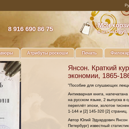
Моя корз
8 916 690 86 75
0
шт. на 0 руб.
авюры
Атрибуты роскоши
Печать
Филокар
Янсон. Краткий ку
экономии, 1865-186
"Пособие для слушающих лекци
Антикварная книга, напечатана 
на русском языке, 2 выпуска в 
переплёт эпохи, золотое тиснен
1-144 и [2] 145-320 [2] страниц.
Автор Юлий Эдуардович Янсон (
Петербург) известный статистик