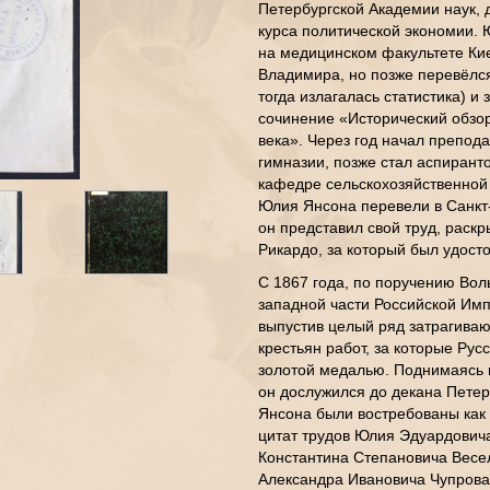
Петербургской Академии наук, д
курса политической экономии. 
на медицинском факультете Кие
Владимира, но позже перевёлся
тогда излагалась статистика) и 
сочинение «Исторический обзор 
века». Через год начал препод
гимназии, позже стал аспирант
кафедре сельскохозяйственной 
Юлия Янсона перевели в Санкт-
он представил свой труд, рас
Рикардо, за который был удост
С 1867 года, по поручению Вол
западной части Российской Имп
выпустив целый ряд затрагива
крестьян работ, за которые Ру
золотой медалью. Поднимаясь 
он дослужился до декана Петер
Янсона были востребованы как в
цитат трудов Юлия Эдуардовича
Константина Степановича Весел
Александра Ивановича Чупрова