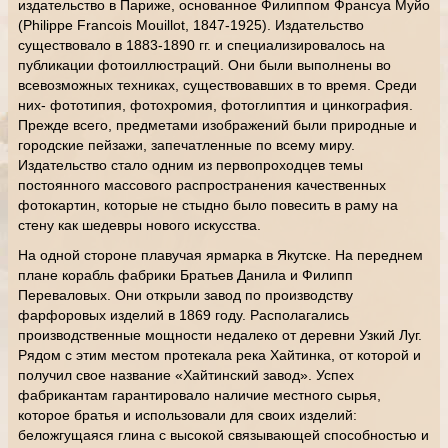
издательство в Париже, основанное Филиппом Франсуа Муйо
(Philippe Francois Mouillot, 1847-1925). Издательство
существовало в 1883-1890 гг. и специализировалось на
публикации фотоиллюстраций. Они были выполнены во
всевозможных техниках, существовавших в то время. Среди
них- фототипия, фотохромия, фотоглиптия и цинкография.
Прежде всего, предметами изображений были природные и
городские пейзажи, запечатленные по всему миру.
Издательство стало одним из первопроходцев темы
постоянного массового распространения качественных
фотокартин, которые не стыдно было повесить в раму на
стену как шедевры нового искусства.
На одной стороне плавучая ярмарка в Якутске. На переднем
плане корабль фабрики Братьев Данила и Филипп
Переваловых. Они открыли завод по производству
фарфоровых изделий в 1869 году. Располагались
производственные мощности недалеко от деревни Узкий Луг.
Рядом с этим местом протекала река Хайтинка, от которой и
получил свое название «Хайтинский завод». Успех
фабрикантам гарантировало наличие местного сырья,
которое братья и использовали для своих изделий:
беложгущаяся глина с высокой связывающей способностью и