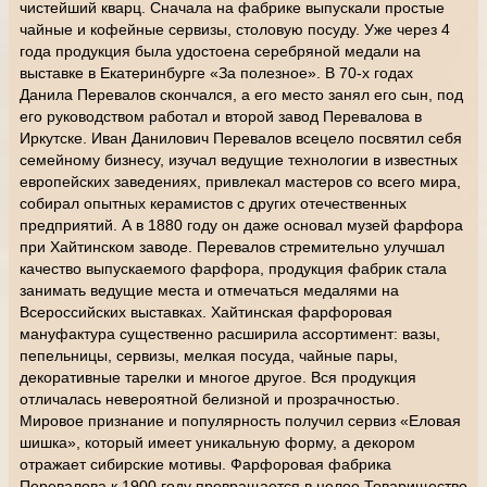
чистейший кварц. Сначала на фабрике выпускали простые
чайные и кофейные сервизы, столовую посуду. Уже через 4
года продукция была удостоена серебряной медали на
выставке в Екатеринбурге «За полезное». В 70-х годах
Данила Перевалов скончался, а его место занял его сын, под
его руководством работал и второй завод Перевалова в
Иркутске. Иван Данилович Перевалов всецело посвятил себя
семейному бизнесу, изучал ведущие технологии в известных
европейских заведениях, привлекал мастеров со всего мира,
собирал опытных керамистов с других отечественных
предприятий. А в 1880 году он даже основал музей фарфора
при Хайтинском заводе. Перевалов стремительно улучшал
качество выпускаемого фарфора, продукция фабрик стала
занимать ведущие места и отмечаться медалями на
Всероссийских выставках. Хайтинская фарфоровая
мануфактура существенно расширила ассортимент: вазы,
пепельницы, сервизы, мелкая посуда, чайные пары,
декоративные тарелки и многое другое. Вся продукция
отличалась невероятной белизной и прозрачностью.
Мировое признание и популярность получил сервиз «Еловая
шишка», который имеет уникальную форму, а декором
отражает сибирские мотивы. Фарфоровая фабрика
Перевалова к 1900 году превращается в целое Товарищество