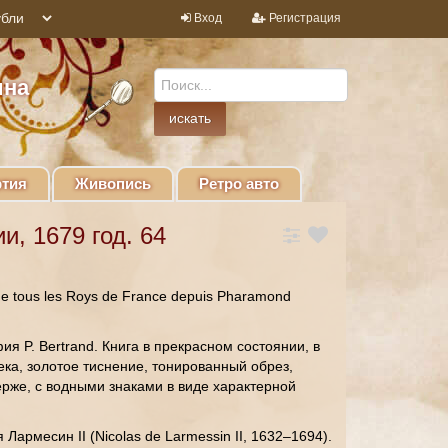
Вход
Регистрация
ина
тия
Живопись
Ретро авто
и, 1679 год. 64
de tous les Roys de France depuis Pharamond
я P. Bertrand. Книга в прекрасном состоянии, в
ка, золотое тиснение, тонированный обрез,
ерже, с водными знаками в виде характерной
Лармесин II (Nicolas de Larmessin II, 1632–1694).