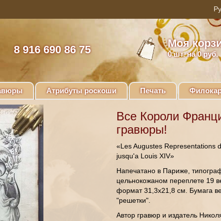
Моя корз
8 916 690 86 75
0
шт. на 0 руб.
авюры
Атрибуты роскоши
Печать
Филокар
Все Короли Франци
гравюры!
«Les Augustes Representations 
jusqu'a Louis XIV»
Напечатано в Париже, типографи
цельнокожаном переплете 19 ве
формат 31,3х21,8 см. Бумага в
"решетки".
Автор гравюр и издатель Николя 