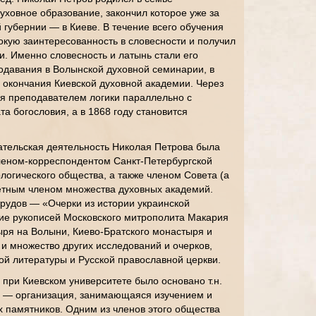
уховное образование, закончил которое уже за
губернии — в Киеве. В течение всего обучения
кую заинтересованность в словесности и получил
и. Именно словесность и латынь стали его
одавания в Волынской духовной семинарии, в
 окончания Киевской духовной академии. Через
ся преподавателем логики параллельно с
а богословия, а в 1868 году становится
ательская деятельность Николая Петрова была
членом-корреспондентом Санкт-Петербургской
логического общества, а также членом Совета (а
ётным членом множества духовных академий.
рудов — «Очерки из истории украинской
ние рукописей Московского митрополита Макария
ыря на Волыни, Киево-Братского монастыря и
и множество других исследований и очерков,
ой литературы и Русской православной церкви.
при Киевском университете было основано т.н.
 — организация, занимающаяся изучением и
х памятников. Одним из членов этого общества