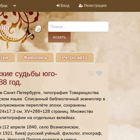
Вход
Регистрация
ина
тия
Живопись
Ретро авто
кие судьбы юго-
88 год.
 в Санкт-Петербурге, типография Товарищества
ском языке. Списанный библиотечный экземпляр в
полукожаном переплёте эпохи, сохранены
24х17,3 см; XV+288+128 страниц. Множество
олитографии на отдельных вклейках.
 (12 апреля 1840, село Вознесенское,
 1921, Киев) русский учёный, филолог, этнограф,
вед. Николай Петров родился в семье