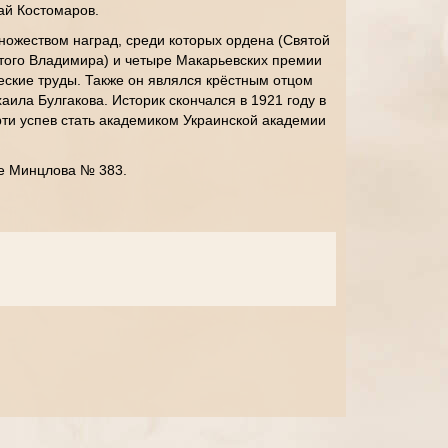
ай Костомаров.
ножеством наград, среди которых ордена (Святой
ятого Владимира) и четыре Макарьевских премии
ческие труды. Также он являлся крёстным отцом
аила Булгакова. Историк скончался в 1921 году в
ерти успев стать академиком Украинской академии
е Минцлова № 383.