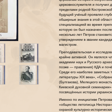
церковнослужителя и получил д
пределами родной Костромской 
будущий учёный проявлял глубо
обширные знания в этой област
специализацией во время преп
которую он был назначен после
несколько лет Петров становит
утверждением в звании кандидат
магистром.
Преподавательская и исследов
крайне активной. Он являлся 
академии наук и Русского архео
позже — правления) КДА и поч
Среди его наиболее заметных т
литературы XIX века», «Собра
(Булгакова), Мелецкого монаст
Киевской духовной семинарии» 
посвящённых истории украинск
Именно по инициативе Петрова 
«общество летописца Нестора»
охраной культурно-исторически