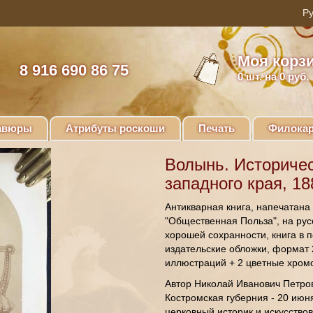
Моя корз
8 916 690 86 75
0
шт. на 0 руб.
авюры
Атрибуты роскоши
Печать
Филокар
Волынь. Историчес
западного края, 18
Антикварная книга, напечатана
"Общественная Польза", на рус
хорошей сохранности, книга в 
издательские обложки, формат 
иллюстраций + 2 цветные хром
Автор Николай Иванович Петров
Костромская губерния - 20 июня
церковный историк и искусство