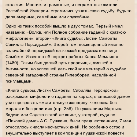
столетия. Многие- и грамотные, и неграмотные жители
Российской Империи- стремились узнать свою судьбу: будь то
дела амурные, семейные или служебные.
Одно из таких пособий вышло в двух томах. Первый имел
название: «Волхв, или Полное собрание гаданий с краткою
мифологией»; второй- «Книга судьбы: Листки Самбеты
Сивиллы Персидской». Второй том, посвященный именно
величайшей персидской языческой предсказательнице
Самбете. Известен её портрет работы Ханса Мемлинга
(1480). Таким был долгий путь пророчицы, жившей в
Античности, но успевшей дать свой комментарий о судьбах
северной загадочной страны Гипербореи, населённой
псиглавцами.
«Книга судьбы. Листки Самбеты, Сибиллы Персидской»
раскрывает мифологию гадания на картах, в «пиковой даме»
учит прозревать «мстительную женщину- человека без
морали и без религии» (стр. 258). По указаниям Мартына
Задеки или Садека в этой же книге, у которой, судя по
«Пиковой даме» А.С. Пушкина, были предшественники, 7 мая
относилось к числу несчастных дней. Но особенно остро и
внушительно выступает в композиции пушкинской повести